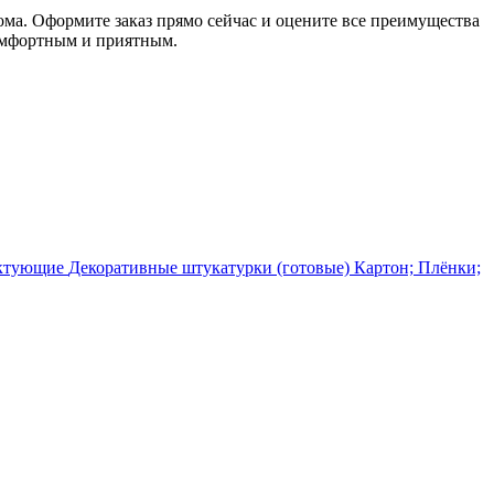
ма. Оформите заказ прямо сейчас и оцените все преимущества
комфортным и приятным.
ектующие
Декоративные штукатурки (готовые)
Картон; Плёнки;