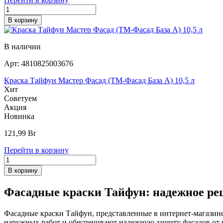
В корзину
В наличии
Арт:
4810825003676
Краска Тайфун Мастер Фасад (ТМ-Фасад База А) 10,5 л
Хит
Советуем
Акция
Новинка
121,99
Br
Перейти в корзину
В корзину
Фасадные краски Тайфун: надежное ре
Фасадные краски Тайфун, представленные в интернет-магазине
наружных работ и обеспечивают надежную защиту фасадов от 