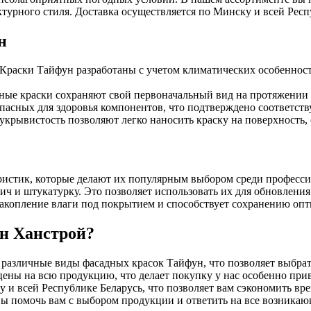
турного стиля. Доставка осуществляется по Минску и всей Респу
н
Краски Тайфун разработаны с учетом климатических особенносте
ые краски сохраняют свой первоначальный вид на протяжении мн
пасных для здоровья компонентов, что подтверждено соответст
укрывистость позволяют легко наносить краску на поверхность,
ристик, которые делают их популярным выбором среди професс
ч и штукатурку. Это позволяет использовать их для обновления 
акопление влаги под покрытием и способствует сохранению оп
ин Ханстрой?
различные виды фасадных красок Тайфун, что позволяет выбрат
ны на всю продукцию, что делает покупку у нас особенно при
и всей Республике Беларусь, что позволяет вам сэкономить вре
ы помочь вам с выбором продукции и ответить на все возника