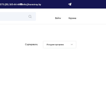
375 (29) 165-44-44
info@hanstroy.by
Войти
Корзина
Исходная сортировка
Сортировать: