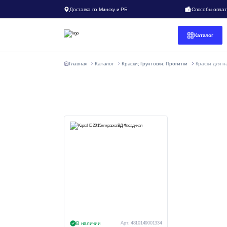
Доставка по Минску и РБ
Способы опла
Каталог
Главная
Каталог
Краски; Грунтовки; Пропитки
Краски для н
В наличии
Арт:
4810149001334