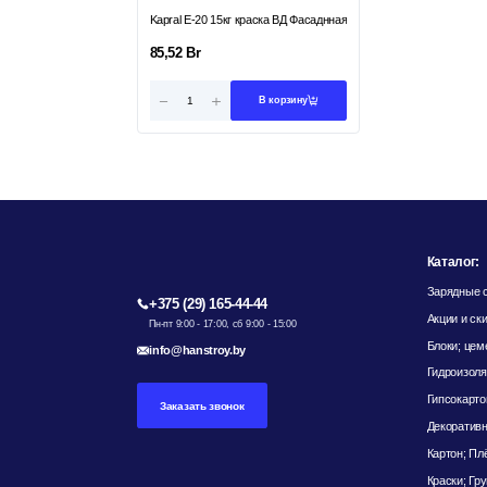
Kapral E-20 15кг краска ВД Фасаднная
85,52
Br
В корзину
Каталог:
Зарядные с
+375 (29) 165-44-44
Акции и ск
Пн-пт 9:00 - 17:00, сб 9:00 - 15:00
Блоки; цем
info@hanstroy.by
Гидроизоля
Гипсокарто
Заказать звонок
Декоративн
Картон; Пл
Краски; Гр