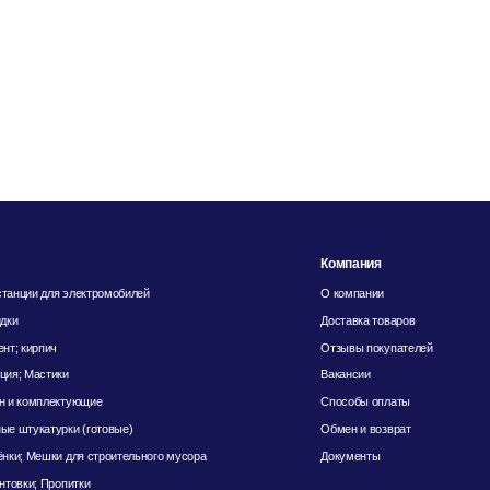
Компания
танции для электромобилей
О компании
идки
Доставка товаров
ент; кирпич
Отзывы покупателей
ция; Мастики
Вакансии
н и комплектующие
Способы оплаты
ые штукатурки (готовые)
Обмен и возврат
ёнки; Мешки для строительного мусора
Документы
унтовки; Пропитки