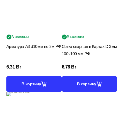
Гидроизоляция; Мастики
Обмен и возврат
Документы
Гипсокартон и комплектующие
В наличии
В наличии
Арматура А3 d10мм по 3м РФ
Сетка сварная в Картах D 3мм
100х100 мм РФ
Декоративные штукатурки (готовые)
6,31
Br
6,78
Br
Картон; Плёнки; Мешки для
строительного мусора
В корзину
В корзину
Краски; Грунтовки; Пропитки
Крепеж; Метизы