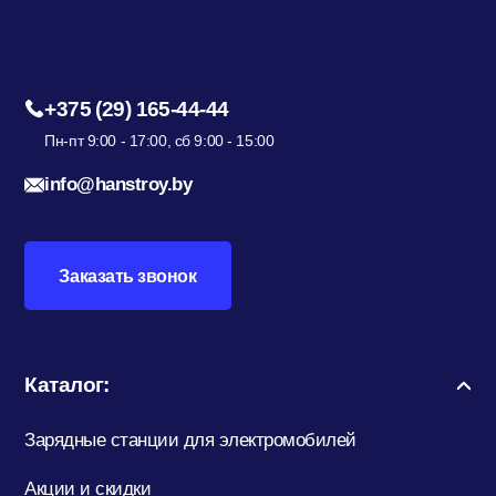
Гидроизоляция; Мастики
Обмен и возврат
Документы
+375 (29) 165-44-44
Гипсокартон и комплектующие
Пн-пт 9:00 - 17:00, сб 9:00 - 15:00
info@hanstroy.by
Декоративные штукатурки (готовые)
Заказать звонок
Картон; Плёнки; Мешки для
строительного мусора
Каталог:
Краски; Грунтовки; Пропитки
Зарядные станции для электромобилей
Крепеж; Метизы
Акции и скидки