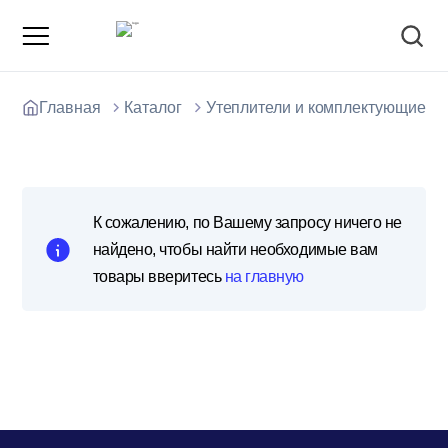
Главная
Каталог
Утеплители и комплектующие
О компании
К сожалению, по Вашему запросу ничего не
Зарядные станции для электромобилей
найдено, чтобы найти необходимые вам
Доставка товаров
товары вверитесь
на главную
Акции и скидки
Отзывы покупателей
Вакансии
Блоки; цемент; кирпич
Способы оплаты