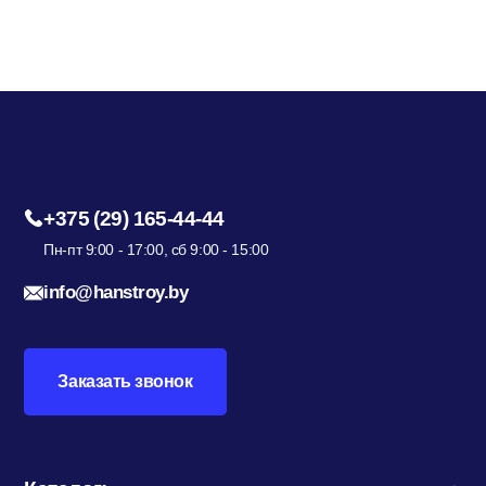
Гидроизоляция; Мастики
Обмен и возврат
Документы
Гипсокартон и комплектующие
Декоративные штукатурки (готовые)
+375 (29) 165-44-44
Пн-пт 9:00 - 17:00, сб 9:00 - 15:00
Картон; Плёнки; Мешки для
info@hanstroy.by
строительного мусора
Заказать звонок
Краски; Грунтовки; Пропитки
Крепеж; Метизы