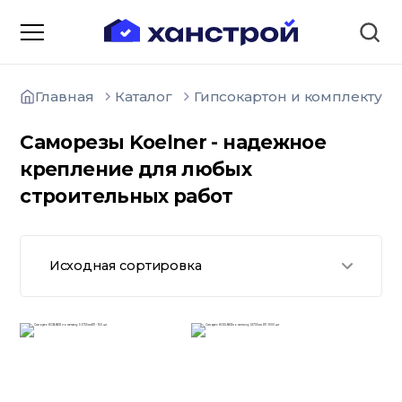
Главная
Каталог
Гипсокартон и комплектую
Саморезы Koelner - надежное
крепление для любых
строительных работ
О компании
Зарядные станции для
электромобилей
Доставка товаров
Исходная сортировка
Акции и скидки
Отзывы покупателей
Вакансии
Блоки; цемент; кирпич
Способы оплаты