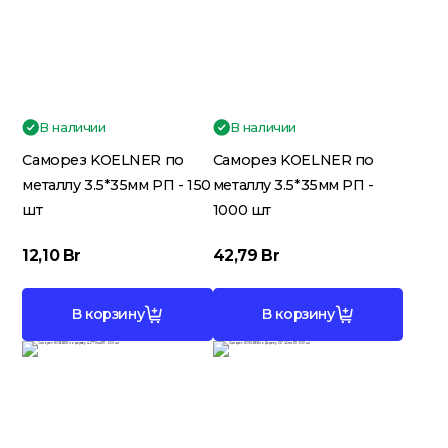
Гидроизоляция; Мастики
Обмен и возврат
Документы
Гипсокартон и комплектующие
В наличии
В наличии
Саморез KOELNER по
Саморез KOELNER по
Декоративные штукатурки
металлу 3.5*35мм РП - 150
металлу 3.5*35мм РП -
(готовые)
шт
1000 шт
12,10
Br
42,79
Br
Картон; Плёнки; Мешки для
строительного мусора
В корзину
В корзину
Краски; Грунтовки; Пропитки
Крепеж; Метизы