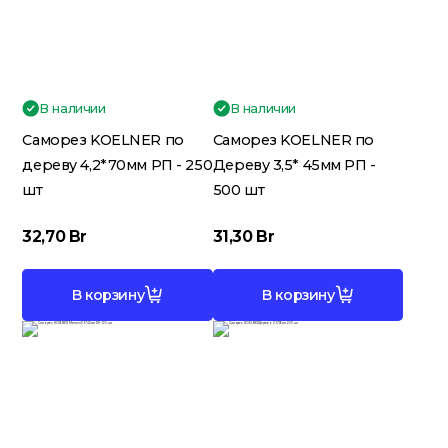
Кровельные материалы
В наличии
В наличии
Саморез KOELNER по
Саморез KOELNER по
Ленты; Серпянки
дереву 4,2*70мм РП - 250
Дереву 3,5* 45мм РП -
шт
500 шт
32,70
Br
31,30
Br
Металлопрокат
В корзину
В корзину
Пены; Герметики; Клей
Плита OSB; Фанера; Клей для
Паркета