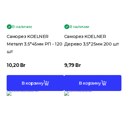
Потолочный плинтус
В наличии
В наличии
Стеклохолст; Клей для обоев
Саморез KOELNER
Саморез KOELNER
Металл 3,5*45мм РП - 120
Дерево 3,5*25мм 200 шт
шт
Строительные смеси
10,20
Br
9,79
Br
В корзину
В корзину
Строительный инструмент
Уголки; маяки
Утеплители и комплектующие