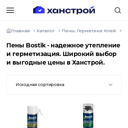
Главная
Каталог
Пены; Герметики; Клей
П
Пены Bostik - надежное утепление
и герметизация. Широкий выбор
и выгодные цены в Ханстрой.
О компании
Зарядные станции для
электромобилей
Доставка товаров
Исходная сортировка
Акции и скидки
Отзывы покупателей
Вакансии
Блоки; цемент; кирпич
Способы оплаты