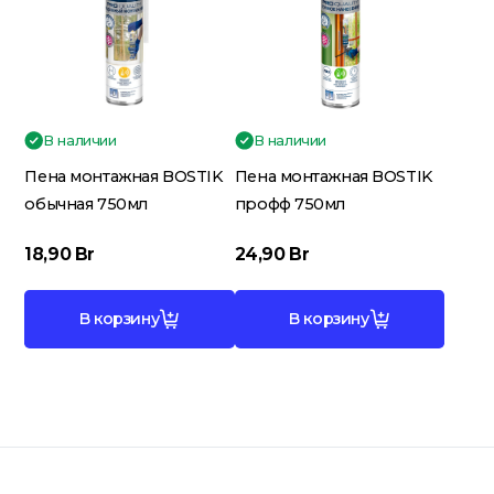
Гидроизоляция; Мастики
Обмен и возврат
Документы
Гипсокартон и комплектующие
В наличии
В наличии
Пена монтажная BOSTIK
Пена монтажная BOSTIK
Декоративные штукатурки
обычная 750мл
профф 750мл
(готовые)
18,90
Br
24,90
Br
Картон; Плёнки; Мешки для
В корзину
В корзину
строительного мусора
Краски; Грунтовки; Пропитки
Крепеж; Метизы