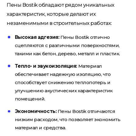
Пены Bostik обладают рядом уникальных
Потолочный плинтус
характеристик, которые делают их
незаменимыми в строительных работах:
Стеклохолст; Клей для обоев
Высокая адгезия:
Пены Bostik отлично
сцепляются с различными поверхностями,
такими как бетон, дерево, металл и пластик.
Строительные смеси
Тепло- и звукоизоляция:
Материал
обеспечивает надежную изоляцию, что
способствует снижению теплопотерь и
Строительный инструмент
улучшению акустических характеристик
помещений.
Уголки; маяки
Экономичность:
Пены Bostik отличаются
низким расходом, что позволяет экономить
материал и средства.
Утеплители и комплектующие