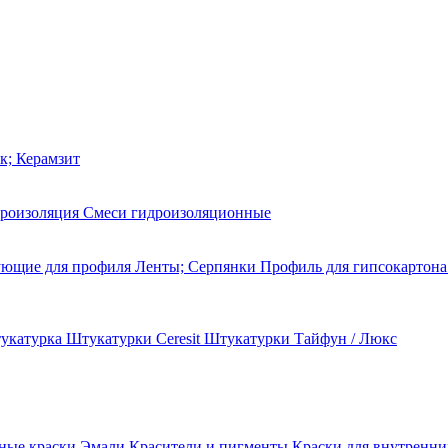
к; Керамзит
дроизоляция
Смеси гидроизоляционные
ующие для профиля
Ленты; Серпянки
Профиль для гипсокартон
укатурка
Штукатурки Ceresit
Штукатурки Тайфун / Люкс
ные краски
Эмали
Красители и пигменты
Краски для внутренни