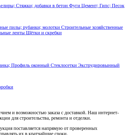
елиры; Стяжки; добавки в бетон
Фуги
Цемент; Гипс; Песок
ные пилы; рубанки; молотки
Строительные хозяйственные
льные ленты
Щётки и скребки
ланка; Профиль оконный
Стеклосетки
Экструдировынный
оробки
чием и возможностью заказа с доставкой. Наш интернет-
ции для строительства, ремонта и отделки.
дукция поставляется напрямую от проверенных
правлять их в кратчайшие сроки.