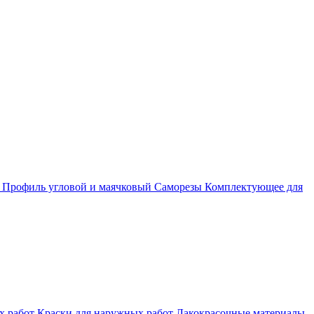
а
Профиль угловой и маячковый
Саморезы
Комплектующее для
х работ
Краски для наружных работ
Лакокрасочные материалы