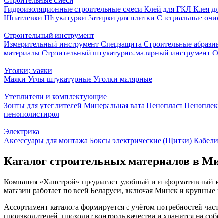
Строительные смеси
Гидроизоляционные строительные смеси
Клей для ГКЛ
Клея д
Шпатлевки
Штукатурки
Затирки для плитки
Специальные очи
Строительный инструмент
Измерительный инструмент
Спецзащита
Строительные абрази
материалы
Строительный штукатурно-малярный инструмент
О
Уголки; маяки
Маяки
Углы штукатурные
Уголки малярные
Утеплители и комплектующие
Зонты для утеплителей
Минеральная вата
Пенопласт
Пеноплек
пенополистирол
Электрика
Аксессуары для монтажа
Боксы электрические (Щитки)
Кабели
Каталог строительных материалов в Ми
Компания «Ханстрой» предлагает удобный и информативный
магазин работает по всей Беларуси, включая Минск и крупные 
Ассортимент каталога формируется с учётом потребностей час
производителей, проходит контроль качества и хранится на соб