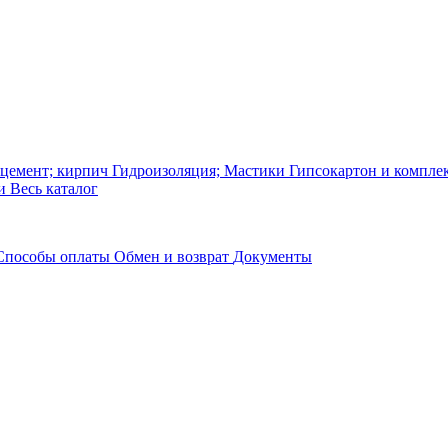
 цемент; кирпич
Гидроизоляция; Мастики
Гипсокартон и компл
ки
Весь каталог
Способы оплаты
Обмен и возврат
Документы