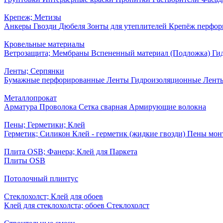
Крепеж; Метизы
Анкеры
Гвозди
Дюбеля
Зонты для утеплителей
Крепёж перфо
Кровельные материалы
Ветрозащита; Мембраны
Вспененный материал (Подложка)
Ги
Ленты; Серпянки
Бумажные перфорированные
Ленты Гидроизоляционные
Лент
Металлопрокат
Арматура
Проволока
Сетка сварная
Армирующие волокна
Пены; Герметики; Клей
Герметик; Силикон
Клей - герметик (жидкие гвозди)
Пены мон
Плита OSB; Фанера; Клей для Паркета
Плиты OSB
Потолочный плинтус
Стеклохолст; Клей для обоев
Клей для стеклохолста; обоев
Стеклохолст