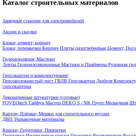
Каталог строительных материалов
Зарядные станции для электромобилей
Акции и скидки
Блоки; цемент; кирпич
Блоки; перемычки
Кирпич
Плиты пазогребневые
Цемент; Песо
Гидроизоляция; Мастики
Ленты Гидроизоляционные
Мастики и Праймеры
Рулонная ги
Гипсокартон и комплектующие
Гипсоволокнистый лист ГВЛВ
Гипсокартон
Дюбеля
Комплект
гипсокартона
Декоративные штукатурки (готовые)
FOVEOtech
Tайфун Мастер DEKO S / NK
Грунт
Мозаичная Шт
Картон; Плёнки; Мешки для строительного мусора
ДВП
Укрывочные материалы
Краски; Грунтовки; Пропитки
Грунтовки
Интерьерные краски
Пропитки
Растворители
Фасад