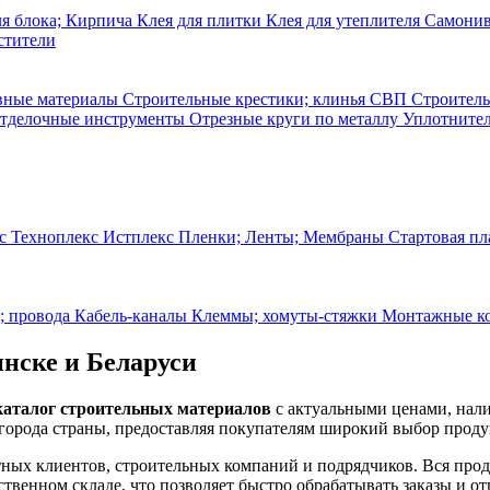
ля блока; Кирпича
Клея для плитки
Клея для утеплителя
Самонив
стители
вные материалы
Строительные крестики; клинья СВП
Строитель
тделочные инструменты
Отрезные круги по металлу
Уплотните
с Техноплекс Истплекс
Пленки; Ленты; Мембраны
Стартовая п
; провода
Кабель-каналы
Клеммы; хомуты-стяжки
Монтажные к
нске и Беларуси
каталог строительных материалов
с актуальными ценами, нали
города страны, предоставляя покупателям широкий выбор продук
тных клиентов, строительных компаний и подрядчиков. Вся про
ственном складе, что позволяет быстро обрабатывать заказы и от