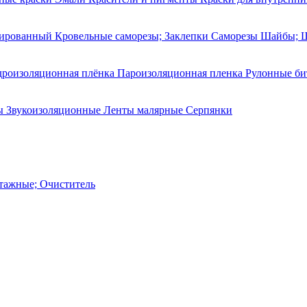
рированный
Кровельные саморезы; Заклепки
Саморезы
Шайбы; 
дроизоляционная плёнка
Пароизоляционная пленка
Рулонные б
ы Звукоизоляционные
Ленты малярные
Серпянки
тажные; Очиститель