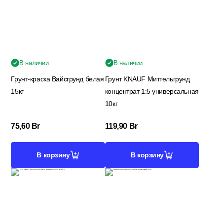
Гидроизоляция; Мастики
Обмен и возврат
Документы
Гипсокартон и комплектующие
В наличии
В наличии
Грунт-краска Вайсгрунд белая
Грунт KNAUF Миттельгрунд
15кг
концентрат 1:5 универсальная
Декоративные штукатурки (готовые)
10кг
75,60
Br
119,90
Br
Картон; Плёнки; Мешки для
строительного мусора
В корзину
В корзину
Краски; Грунтовки; Пропитки
Крепеж; Метизы