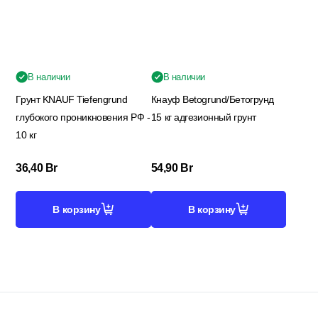
Кровельные материалы
В наличии
В наличии
Грунт KNAUF Tiefengrund
Кнауф Betogrund/Бетогрунд
Ленты; Серпянки
глубокого проникновения РФ -
15 кг адгезионный грунт
10 кг
Металлопрокат
36,40
Br
54,90
Br
В корзину
В корзину
Пены; Герметики; Клей
Плита OSB; Фанера; Клей для Паркета