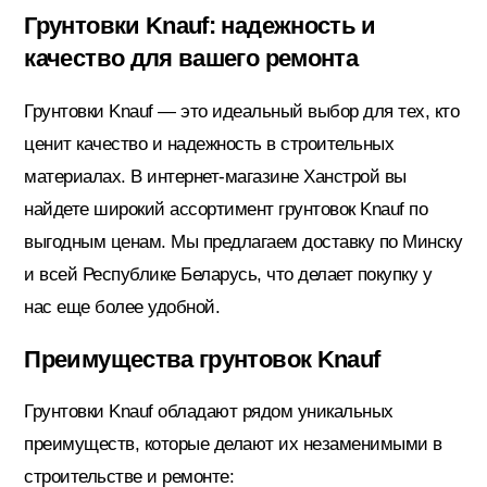
Грунтовки Knauf: надежность и
Потолочный плинтус
качество для вашего ремонта
Грунтовки Knauf — это идеальный выбор для тех, кто
Стеклохолст; Клей для обоев
ценит качество и надежность в строительных
материалах. В интернет-магазине Ханстрой вы
Строительные смеси
найдете широкий ассортимент грунтовок Knauf по
выгодным ценам. Мы предлагаем доставку по Минску
и всей Республике Беларусь, что делает покупку у
Строительный инструмент
нас еще более удобной.
Преимущества грунтовок Knauf
Уголки; маяки
Грунтовки Knauf обладают рядом уникальных
преимуществ, которые делают их незаменимыми в
Утеплители и комплектующие
строительстве и ремонте: