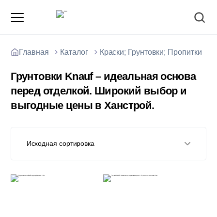
Главная
Каталог
Краски; Грунтовки; Пропитки
Грунтовки Knauf – идеальная основа
перед отделкой. Широкий выбор и
выгодные цены в Ханстрой.
О компании
Зарядные станции для электромобилей
Доставка товаров
Исходная сортировка
Акции и скидки
Отзывы покупателей
Вакансии
Блоки; цемент; кирпич
Способы оплаты