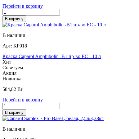
Перейти в корзину
В корзину
В наличии
Арт:
КР018
Краска Caparol Amphibolin -B1 пр-во EC - 10 л
Хит
Советуем
Акция
Новинка
584,82
Br
Перейти в корзину
В корзину
В наличии