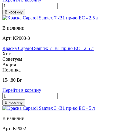
В корзину
В наличии
Арт:
КР003-3
Краска Caparol Samtex 7 -B1 пр-во EC - 2.5 л
Хит
Советуем
Акция
Новинка
154,80
Br
Перейти в корзину
В корзину
В наличии
Арт:
КР002