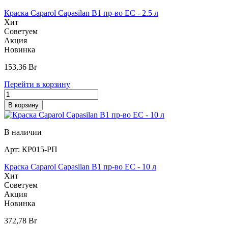
Краска Caparol Capasilan В1 пр-во EC - 2.5 л
Хит
Советуем
Акция
Новинка
153,36
Br
Перейти в корзину
В корзину
В наличии
Арт:
КР015-РП
Краска Caparol Capasilan В1 пр-во EC - 10 л
Хит
Советуем
Акция
Новинка
372,78
Br