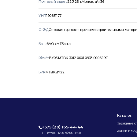
Почтовый адрес
220125, г.Минск, а/я 36
УНП
190651177
ОКЭД
Оптовая торговля прочими строительными материа
Банк
ЗАО «МТБанк»
Р/счёт
BY05 MTBK 3012 0001 0933 0006 1091
БИК
MTBKBY22
Каталог:
Зарядные с
+375 (29) 165-44-44
Акции и ски
Пн-пт 9:00 - 17:00, сб 9:00 - 15:00