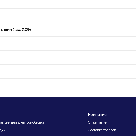
лами (код: 51539)
Компания
танции для электромобилей
О компании
дки
Доставка товаров