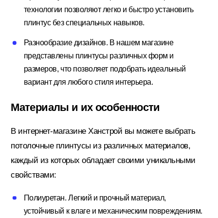
технологии позволяют легко и быстро установить
Потолочный плинтус
плинтус без специальных навыков.
Разнообразие дизайнов. В нашем магазине
Стеклохолст; Клей для обоев
представлены плинтусы различных форм и
размеров, что позволяет подобрать идеальный
вариант для любого стиля интерьера.
Строительные смеси
Материалы и их особенности
В интернет-магазине Ханстрой вы можете выбрать
Строительный инструмент
потолочные плинтусы из различных материалов,
каждый из которых обладает своими уникальными
Уголки; маяки
свойствами:
Полиуретан. Легкий и прочный материал,
Утеплители и комплектующие
устойчивый к влаге и механическим повреждениям.