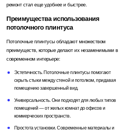
ремонт стал еще удобнее и быстрее.
Преимущества использования
Кровельные материалы
потолочного плинтуса
Потолочные плинтусы обладают множеством
Ленты; Серпянки
преимуществ, которые делают их незаменимыми в
современном интерьере:
Металлопрокат
Эстетичность. Потолочные плинтусы помогают
скрыть стыки между стеной и потолком, придавая
помещению завершенный вид.
Пены; Герметики; Клей
Универсальность. Они подходят для любых типов
помещений — от жилых комнат до офисов и
Плита OSB; Фанера; Клей для Паркета
коммерческих пространств.
Простота установки. Современные материалы и