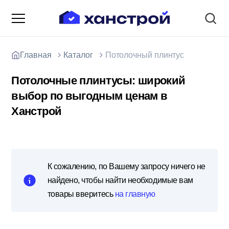
Главная
Каталог
Потолочный плинтус
Потолочные плинтусы: широкий
выбор по выгодным ценам в
Ханстрой
О компании
Зарядные станции для электромобилей
Доставка товаров
Акции и скидки
Отзывы покупателей
К сожалению, по Вашему запросу ничего не
найдено, чтобы найти необходимые вам
Вакансии
товары вверитесь
на главную
Блоки; цемент; кирпич
Способы оплаты