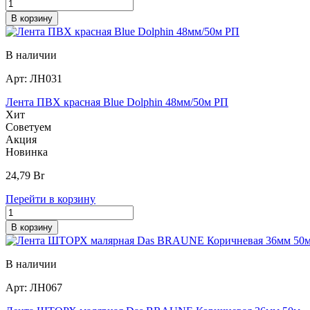
В корзину
В наличии
Арт:
ЛН031
Лента ПВХ красная Blue Dolphin 48мм/50м РП
Хит
Советуем
Акция
Новинка
24,79
Br
Перейти в корзину
В корзину
В наличии
Арт:
ЛН067