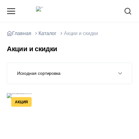
Главная
Каталог
Акции и скидки
Акции и скидки
О компании
Зарядные станции для электромобилей
Исходная сортировка
Доставка товаров
Акции и скидки
Отзывы покупателей
АКЦИЯ
Вакансии
Блоки; цемент; кирпич
Способы оплаты