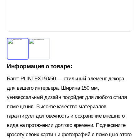
Гидроизоляция; Мастики
Обмен и возврат
Документы
Гипсокартон и комплектующие
Декоративные штукатурки (готовые)
Информация о товаре:
Багет PLINTEX I50/50 — стильный элемент декора
Картон; Плёнки; Мешки для
для вашего интерьера. Ширина 150 мм,
строительного мусора
универсальный дизайн подойдет для любого стиля
помещения. Высокое качество материалов
Краски; Грунтовки; Пропитки
гарантирует долговечность и сохранение внешнего
вида на протяжении долгого времени. Подчеркните
красоту своих картин и фотографий с помощью этого
Крепеж; Метизы