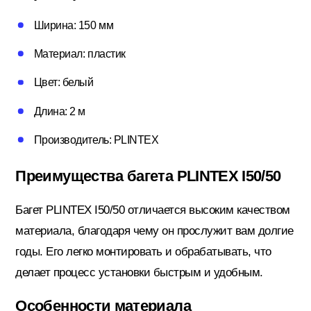
Потолочный плинтус
Ширина: 150 мм
Материал: пластик
Стеклохолст; Клей для обоев
Цвет: белый
Длина: 2 м
Строительные смеси
Производитель: PLINTEX
Преимущества багета PLINTEX I50/50
Строительный инструмент
Багет PLINTEX I50/50 отличается высоким качеством
материала, благодаря чему он прослужит вам долгие
Уголки; маяки
годы. Его легко монтировать и обрабатывать, что
делает процесс установки быстрым и удобным.
Утеплители и комплектующие
Особенности материала