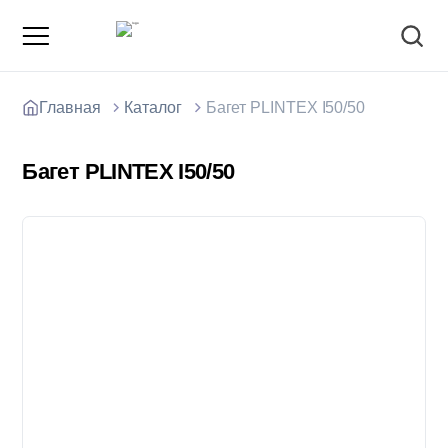
Главная
Каталог
Багет PLINTEX I50/50
Багет PLINTEX I50/50
О компании
Зарядные станции для электромобилей
Доставка товаров
Акции и скидки
Отзывы покупателей
Вакансии
Блоки; цемент; кирпич
Способы оплаты