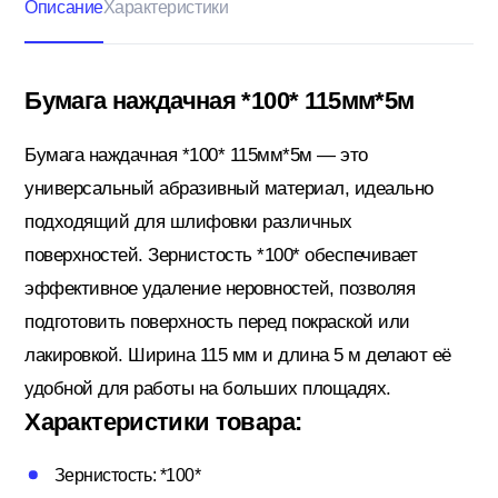
Описание
Характеристики
Кровельные материалы
Бумага наждачная *100* 115мм*5м
Бумага наждачная *100* 115мм*5м — это
Ленты; Серпянки
универсальный абразивный материал, идеально
подходящий для шлифовки различных
поверхностей. Зернистость *100* обеспечивает
Металлопрокат
эффективное удаление неровностей, позволяя
подготовить поверхность перед покраской или
Пены; Герметики; Клей
лакировкой. Ширина 115 мм и длина 5 м делают её
удобной для работы на больших площадях.
Характеристики товара:
Плита OSB; Фанера; Клей для Паркета
Зернистость: *100*