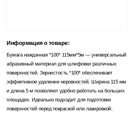
Гидроизоляция; Мастики
Обмен и возврат
Документы
Гипсокартон и комплектующие
Информация о товаре:
Бумага наждачная *100* 115мм*5м — универсальный
Декоративные штукатурки (готовые)
абразивный материал для шлифовки различных
поверхностей. Зернистость *100* обеспечивает
Картон; Плёнки; Мешки для
эффективное удаление неровностей. Ширина 115 мм
строительного мусора
и длина 5 м позволяют удобно работать на больших
площадях. Идеально подходит для подготовки
Краски; Грунтовки; Пропитки
поверхностей перед покраской или лакировкой.
Крепеж; Метизы