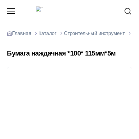
Главная
Каталог
Строительный инструмент
Бу
Бумага наждачная *100* 115мм*5м
О компании
Зарядные станции для электромобилей
Доставка товаров
Акции и скидки
Отзывы покупателей
Вакансии
Блоки; цемент; кирпич
Способы оплаты