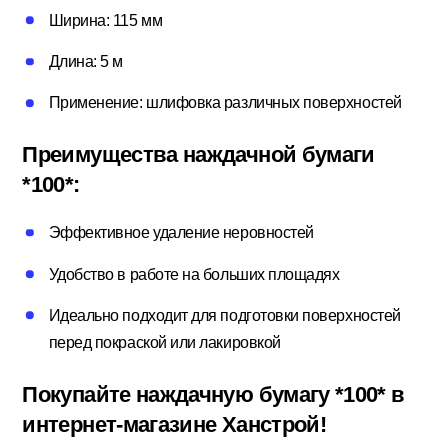
Ширина: 115 мм
Потолочный плинтус
Длина: 5 м
Применение: шлифовка различных поверхностей
Стеклохолст; Клей для обоев
Преимущества наждачной бумаги
*100*:
Строительные смеси
Эффективное удаление неровностей
Строительный инструмент
Удобство в работе на больших площадях
Идеально подходит для подготовки поверхностей
перед покраской или лакировкой
Уголки; маяки
Покупайте наждачную бумагу *100* в
интернет-магазине Ханстрой!
Утеплители и комплектующие