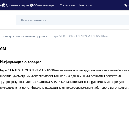
ты
Доставка товаров
Обмен и возврат
О компании
Контакты
+
 штукатурно-малярный инструмент
Буры VERTEXTOOLS SDS PLUS 6*210мм
0мм
Информация о товаре:
Буры VERTEXTOOLS SDS PLUS 6*210мм — надежный инструмент для сверления бетона 
кирпича. Диаметр 6 мм обеспечивает точность, а длина 210 мм позволяет работать в
труднодоступных местах. Система SDS PLUS гарантирует быструю смену и надежную
фиксацию в патроне. Идеально подходит для профессионального и бытового использовани