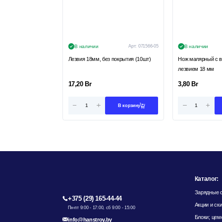
В наличии
Арт:
071566-05
В наличии
Лезвия 18мм, без покрытия (10шт)
Нож малярный с 
лезвием 18 мм
17,20
Br
3,80
Br
В корзину
Каталог:
Зарядные с
+375 (29) 165-44-44
Акции и ск
Пн-пт 9:00 - 17:00, сб 9:00 - 15:00
Блоки; цем
info@hanstroy.by