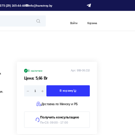
375 (29) 165-44-44
info@hanstroy.by
Войти
Корзина
В наличии
Арт:
999-06-210
и
Цена:
5,66
Br
В корзину
я.
Доставка по Минску и РБ
Получить консультацию
Пн-Сб: 09:00 - 17:00