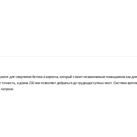
нт для сверления бетона и кирпича, который станет незаменимым помощником как для
т точность, а длина 210 мм позволяет добраться до труднодоступных мест. Система крепл
 патроне.