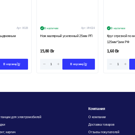
Арт:
8028
В наличии
Арт:
ИН024
В наличии
выдвижным
Нож малярный усиленный 25мм РП
Круг отрезной по м
125мм*1мм РФ
15,80
Br
1,60
Br
В корзину
В корзину
Компания
танции для электромобилей
О компании
идки
Доставка товаров
ент; кирпич
Отзывы покупателей