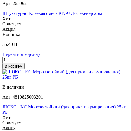
Арт:
265962
Штукатурно-Клеевая смесь KNAUF Севенер 25кг
Хит
Советуем
Акция
Новинка
35,40
Br
Перейти в корзину
В корзину
В наличии
Арт:
4810825003201
ЛЮКС+ КС Морозостойкий (для прикл и армирования) 25кг
РБ
Хит
Советуем
Акция