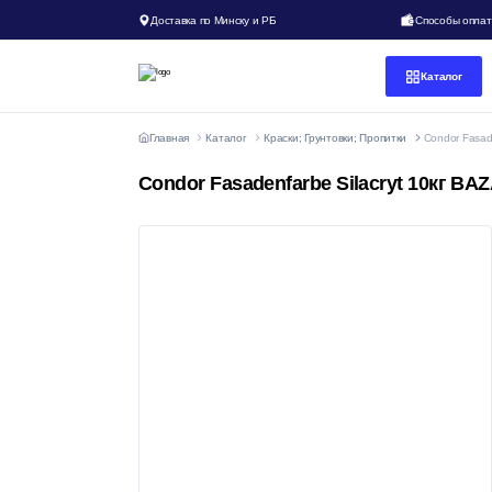
Доставка по Минску и РБ
Способы опла
Каталог
Главная
Каталог
Краски; Грунтовки; Пропитки
Condor Fasad
Condor Fasadenfarbe Silacryt 10кг BA