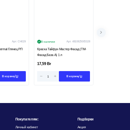
Арт:
СН029
В наличии
Арт:
4810825005328
В наличии
ermal Глянец РП
Краска Тайфун Мастер Фасад (ТМ-
Краска Тайфун Мас
Фасад База А) 1 л
Фасад База А) 10,5 
17,59
Br
121,99
Br
В корзину
В корзину
Покупателям:
Подборки
Личный кабинет
Акция