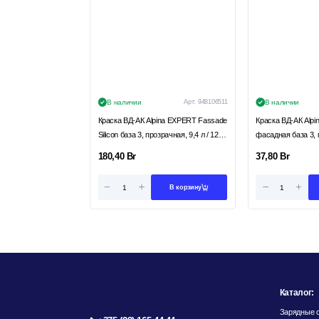
В наличии
Арт:
948106511
В наличии
Краска ВД-АК Alpina EXPERT Fassade
Краска ВД-АК Alpi
Silicon база 3, прозрачная, 9,4 л / 12,8
фасадная база 3, п
кг
3,36 кг
180,40
Br
37,80
Br
В корзину
Каталог:
Зарядные с