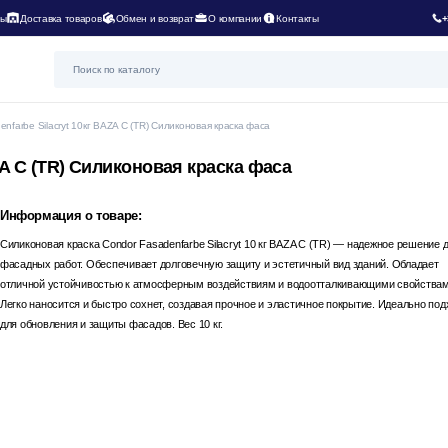
ты
Доставка товаров
Обмен и возврат
О компании
Контакты
+
enfarbe Silacryt 10кг BAZA C (TR) Силиконовая краска фаса
ZA C (TR) Силиконовая краска фаса
Информация о товаре:
Силиконовая краска Condor Fasadenfarbe Silacryt 10 кг BAZA C (TR) — надежное решение 
фасадных работ. Обеспечивает долговечную защиту и эстетичный вид зданий. Обладает
отличной устойчивостью к атмосферным воздействиям и водоотталкивающими свойствам
Легко наносится и быстро сохнет, создавая прочное и эластичное покрытие. Идеально под
для обновления и защиты фасадов. Вес 10 кг.