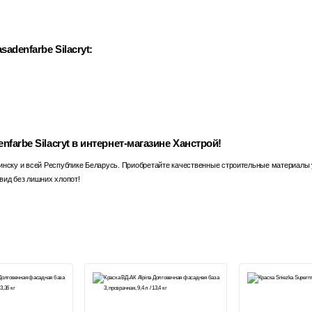
denfarbe Silacryt:
farbe Silacryt в интернет-магазине Ханстрой!
инску и всей Республике Беларусь. Приобретайте качественные строительные материалы 
вид без лишних хлопот!