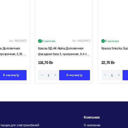
Арт:
948106475
В наличии
Арт:
948106472
В наличии
na Долговечная
Краска ВД-АК Alpina Долговечная
Краска Sniezka Sup
розрачная, 2,35 л /
фасадная база 3, прозрачная, 9,4 л /
13,4 кг
116,70
Br
22,70
Br
В корзину
В корзину
Компания
танции для электромобилей
О компании