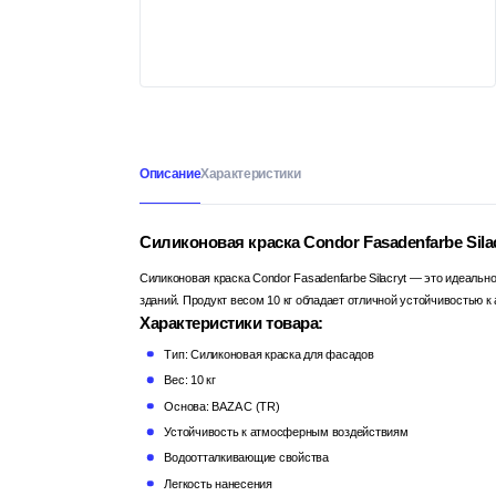
Описание
Характеристики
Силиконовая краска Condor Fasadenfarbe Silac
Силиконовая краска Condor Fasadenfarbe Silacryt — это идеаль
зданий. Продукт весом 10 кг обладает отличной устойчивостью
Характеристики товара:
Тип: Силиконовая краска для фасадов
Вес: 10 кг
Основа: BAZA C (TR)
Устойчивость к атмосферным воздействиям
Водоотталкивающие свойства
Легкость нанесения