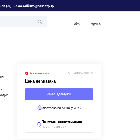
375 (29) 165-44-44
info@hanstroy.by
Войти
Корзина
Нет в наличии
Арт:
4810149000276
для
Цена не указана
и.
Заказ недоступен
ходит
Доставка по Минску и РБ
Получить консультацию
Пн-Сб: 09:00 - 17:00