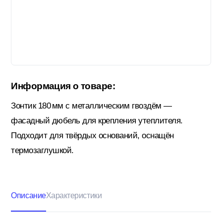
Гидроизоляция; Мастики
Обмен и возврат
Документы
Гипсокартон и комплектующие
Информация о товаре:
Декоративные штукатурки (готовые)
Зонтик 180 мм с металлическим гвоздём —
фасадный дюбель для крепления утеплителя.
Картон; Плёнки; Мешки для
Подходит для твёрдых оснований, оснащён
строительного мусора
термозаглушкой.
Краски; Грунтовки; Пропитки
Описание
Характеристики
Крепеж; Метизы