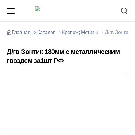
Главная
Каталог
Крепеж; Метизы
Д/гв Зонтик 
Д/гв Зонтик 180мм с металлическим
гвоздем за1шт РФ
О компании
Зарядные станции для электромобилей
Доставка товаров
Акции и скидки
Отзывы покупателей
Вакансии
Блоки; цемент; кирпич
Способы оплаты