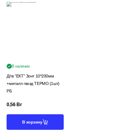
Потолочный плинтус
Стеклохолст; Клей для обоев
Строительные смеси
В наличии
Д/гв "ЕКТ" Зонт 10*200мм
Строительный инструмент
+металл гвозд ТЕРМО (1шт)
РБ
0,56
Br
Уголки; маяки
В корзину
Утеплители и комплектующие