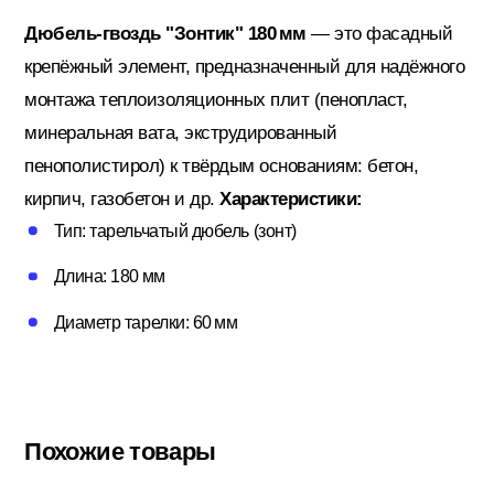
Дюбель-гвоздь "Зонтик" 180 мм
— это фасадный
крепёжный элемент, предназначенный для надёжного
Кровельные материалы
монтажа теплоизоляционных плит (пенопласт,
минеральная вата, экструдированный
пенополистирол) к твёрдым основаниям: бетон,
Ленты; Серпянки
кирпич, газобетон и др.
Характеристики:
Тип: тарельчатый дюбель (зонт)
Металлопрокат
Длина: 180 мм
Диаметр тарелки: 60 мм
Пены; Герметики; Клей
Плита OSB; Фанера; Клей для Паркета
Похожие товары