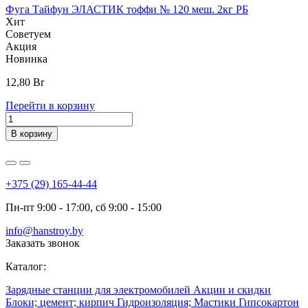
Фуга Тайфун ЭЛАСТИК тоффи № 120 меш. 2кг РБ
C
Хит
Советуем
Акция
Новинка
12,80
Br
1
Перейти в корзину
П
В корзину
+375 (29) 165-44-44
Пн-пт 9:00 - 17:00, сб 9:00 - 15:00
info@hanstroy.by
Заказать звонок
Каталог:
Зарядные станции для электромобилей
Акции и скидки
Блоки; цемент; кирпич
Гидроизоляция; Мастики
Гипсокартон