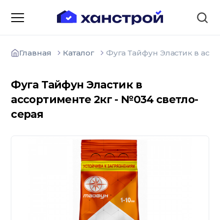
Главная
Каталог
Фуга Тайфун Эластик в асс
Фуга Тайфун Эластик в
ассортименте 2кг - №034 светло-
О компании
Зарядные станции для
серая
электромобилей
Доставка товаров
Акции и скидки
Отзывы покупателей
Вакансии
Блоки; цемент; кирпич
Способы оплаты