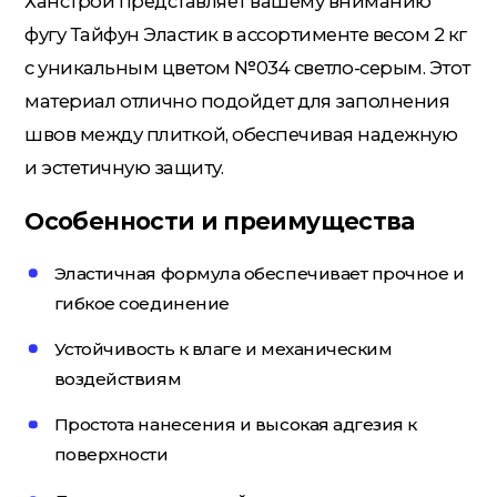
Ханстрой представляет вашему вниманию
фугу Тайфун Эластик в ассортименте весом 2 кг
Потолочный плинтус
с уникальным цветом №034 светло-серым. Этот
материал отлично подойдет для заполнения
Стеклохолст; Клей для обоев
швов между плиткой, обеспечивая надежную
и эстетичную защиту.
Особенности и преимущества
Строительные смеси
Эластичная формула обеспечивает прочное и
гибкое соединение
Строительный инструмент
Устойчивость к влаге и механическим
воздействиям
Уголки; маяки
Простота нанесения и высокая адгезия к
поверхности
Утеплители и комплектующие