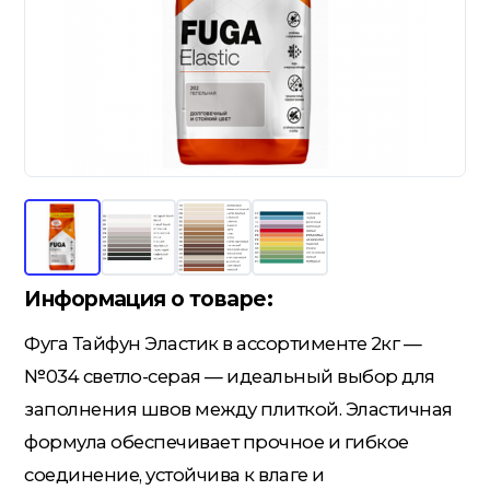
Гидроизоляция; Мастики
Обмен и возврат
Документы
Гипсокартон и комплектующие
Декоративные штукатурки
(готовые)
Картон; Плёнки; Мешки для
Информация о товаре:
строительного мусора
Фуга Тайфун Эластик в ассортименте 2кг —
№034 светло-серая — идеальный выбор для
Краски; Грунтовки; Пропитки
заполнения швов между плиткой. Эластичная
формула обеспечивает прочное и гибкое
соединение, устойчива к влаге и
Крепеж; Метизы