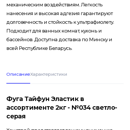
механическим воздействиям. Легкость
нанесения и высокая адгезия гарантируют
долговечность и стойкость к ультрафиолету.
Кровельные материалы
Подходит для ванных комнат, кухонь и
бассейнов. Доступна доставка по Минску и
Ленты; Серпянки
всей Республике Беларусь.
Металлопрокат
Описание
Характеристики
Пены; Герметики; Клей
Фуга Тайфун Эластик в
ассортименте 2кг - №034 светло-
Плита OSB; Фанера; Клей для
серая
Паркета