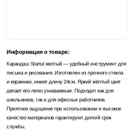
Гидроизоляция; Мастики
Обмен и возврат
Документы
Гипсокартон и комплектующие
Информация о товаре:
Декоративные штукатурки (готовые)
Карандаш Startul желтый — удобный инструмент для
письма и рисования. Изготовлен из прочного стекла
Картон; Плёнки; Мешки для
и керамики, имеет длину 24см. Яркий жёлтый цвет
строительного мусора
делает его легко узнаваемым. Подходит как для
школьников, так и для офисных работников.
Краски; Грунтовки; Пропитки
Приятное ощущение при использовании и высокое
качество материалов гарантируют долгий срок
службы.
Крепеж; Метизы