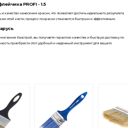
ейчика PROFI - 1.5
ь и качество нанесения краски, что позволяет достичь идеального результата
кам этой кисти, процесс покраски становится быстрым и эффективным.
ларусь
-магазине Ханстрой, вы получаете гарантию качества и быструю доставку по
ожность приобрести этот удобный и надежный инструмент для вашего