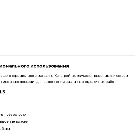
ссионального использования
 нашего строительного магазина Ханстрой и отличается высоким качеством
нт идеально подходит для выполнения различных отделочных работ.
.5
ие поверхности
анесение краски
аботы