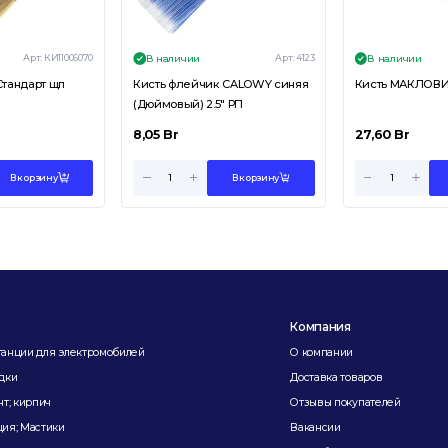
Арт:
КИ11006070
Арт:
4123
В наличии
В наличии
Стандарт щп
Кисть флейчик CALOWY синяя
(Дюймовый) 2.5" РП
8,05
Br
27,60
Br
В корзину
В корзину
Компания
танции для электромобилей
О компании
дки
Доставка товаров
нт; кирпич
Отзывы покупателей
ия; Мастики
Вакансии