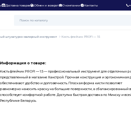
ы
Доставка товаров
Обмен и возврат
О компании
Контакты
+
ный штукатурно-малярный инструмент
Кисть флейчик PROFI — 1.5
Информация о товаре:
Кисть флейчик PROFI — 1.5 — профессиональный инструмент для отделочных ра
представленный в магазине Ханстрой. Прочная конструкция и эргономичная 
обеспечивают удобство и долговечность. Плоская форма кисти позволяет
равномерно наносить краску на большие поверхности, а сбалансированный 
способствует комфортной работе. Доступна быстрая доставка по Минску и все
Республике Беларусь.