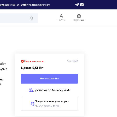
375 (29) 165-44-44
info@hanstroy.by
Войти
Корзина
Арт:
4022
Нет в наличии
бот,
Цена:
4,51
Br
ручка
Нет в наличии
вес
й
Доставка по Минску и РБ
Получить консультацию
Пн-Сб: 09:00 - 17:00