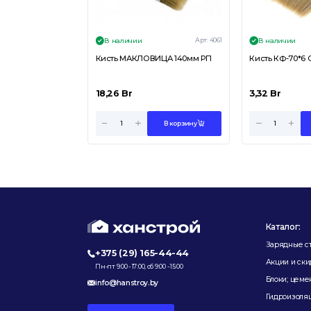
Арт:
4061
В наличии
В наличии
Кисть МАКЛОВИЦА 140мм РП
Кисть КФ-70*6 
18,26
Br
3,32
Br
В корзину
Каталог:
Зарядные с
+375 (29) 165-44-44
Акции и ски
Пн-пт 9:00 - 17:00, сб 9:00 - 15:00
Блоки; цеме
info@hanstroy.by
Гидроизоляц