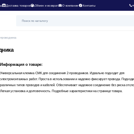
ты
Доставка товаров
Обмен и возврат
О компании
Контакты
+
-проводника
дника
Информация о товаре:
Универсальная клемма СМК для соединения 2-проводников. Идеально подходит для
электромонтажных работ. Проста в использовании и надежно фиксирует провода. Подходи
различных типов проводов и кабелей. Обеспечивает надежное соединение без риска отсло
Легкая установка и долговечность. Подробные характеристики на странице товара.