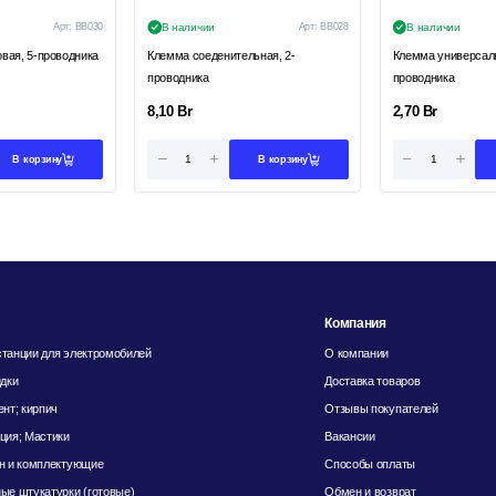
Арт:
ВВ030
В наличии
Арт:
ВВ028
В наличии
вая, 5-проводника
Клемма соеденительная, 2-
Клемма универсаль
проводника
проводника
8,10
Br
2,70
Br
В корзину
В корзину
Компания
танции для электромобилей
О компании
идки
Доставка товаров
ент; кирпич
Отзывы покупателей
ция; Мастики
Вакансии
н и комплектующие
Способы оплаты
ые штукатурки (готовые)
Обмен и возврат