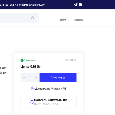
375 (29) 165-44-44
info@hanstroy.by
Войти
Корзина
В наличии
Арт:
ВВ031
Цена:
0,92
Br
т для
ения.
В корзину
Доставка по Минску и РБ
Получить консультацию
Пн-Сб: 09:00 - 17:00