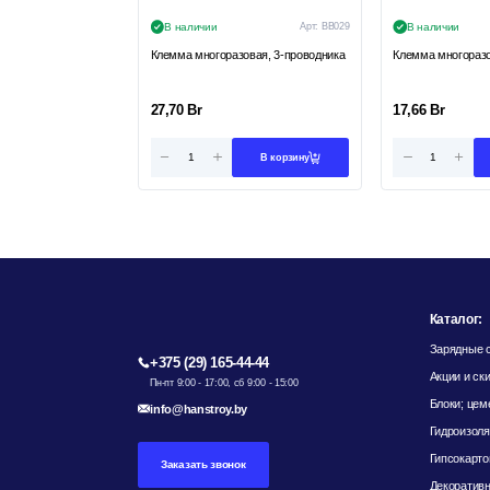
В наличии
Арт:
ВВ029
В наличии
Клемма многоразовая, 3-проводника
Клемма многоразо
27,70
Br
17,66
Br
В корзину
Каталог:
Зарядные с
+375 (29) 165-44-44
Акции и ск
Пн-пт 9:00 - 17:00, сб 9:00 - 15:00
Блоки; цем
info@hanstroy.by
Гидроизоля
Гипсокарто
Заказать звонок
Декоративн