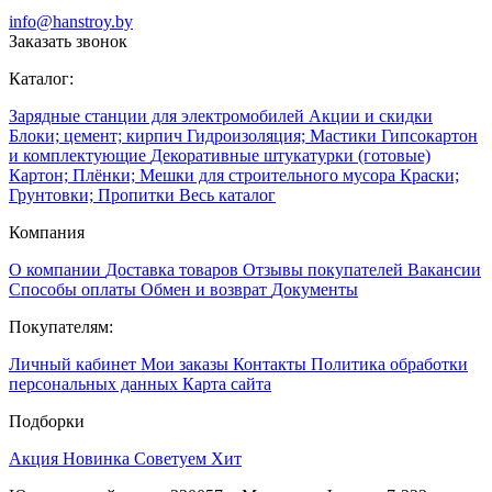
info@hanstroy.by
Заказать звонок
Каталог:
Зарядные станции для электромобилей
Акции и скидки
Блоки; цемент; кирпич
Гидроизоляция; Мастики
Гипсокартон
и комплектующие
Декоративные штукатурки (готовые)
Картон; Плёнки; Мешки для строительного мусора
Краски;
Грунтовки; Пропитки
Весь каталог
Компания
О компании
Доставка товаров
Отзывы покупателей
Вакансии
Способы оплаты
Обмен и возврат
Документы
Покупателям:
Личный кабинет
Мои заказы
Контакты
Политика обработки
персональных данных
Карта сайта
Подборки
Акция
Новинка
Советуем
Хит