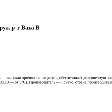
руж р-т Baza В
В — высокая прочность покрытия, обеспечивает долговечную защи
 DZ10 — от 0°C). Производитель — Fovevo, страна производите