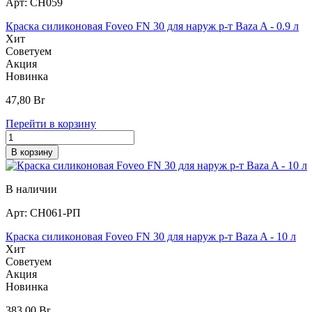
Арт:
СН059
Краска силиконовая Foveo FN 30 для наруж р-т Baza A - 0.9 л
Хит
Советуем
Акция
Новинка
47,80
Br
Перейти в корзину
В корзину
В наличии
Арт:
СН061-РП
Краска силиконовая Foveo FN 30 для наруж р-т Baza A - 10 л
Хит
Советуем
Акция
Новинка
383,00
Br