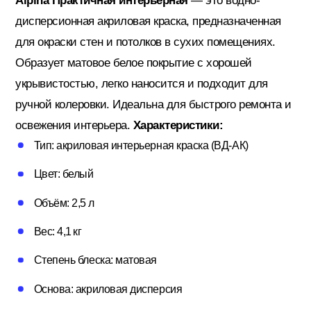
Alpina Практичная интерьерная
— это водно-
дисперсионная акриловая краска, предназначенная
для окраски стен и потолков в сухих помещениях.
Кровельные материалы
Образует матовое белое покрытие с хорошей
укрывистостью, легко наносится и подходит для
ручной колеровки. Идеальна для быстрого ремонта и
Ленты; Серпянки
освежения интерьера.
Характеристики:
Тип: акриловая интерьерная краска (ВД-АК)
Металлопрокат
Цвет: белый
Объём: 2,5 л
Пены; Герметики; Клей
Вес: 4,1 кг
Степень блеска: матовая
Плита OSB; Фанера; Клей для Паркета
Основа: акриловая дисперсия