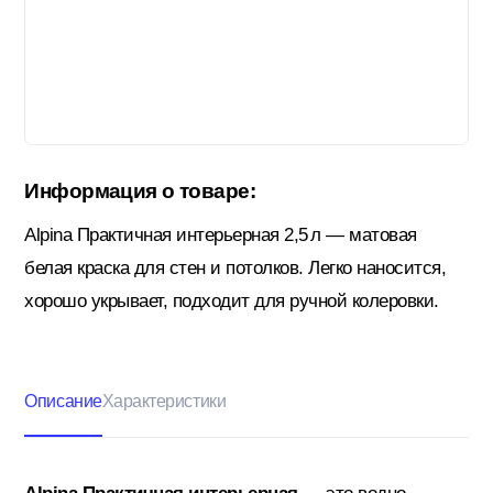
Гидроизоляция; Мастики
Обмен и возврат
Документы
Гипсокартон и комплектующие
Информация о товаре:
Декоративные штукатурки (готовые)
Alpina Практичная интерьерная 2,5 л — матовая
белая краска для стен и потолков. Легко наносится,
Картон; Плёнки; Мешки для
хорошо укрывает, подходит для ручной колеровки.
строительного мусора
Краски; Грунтовки; Пропитки
Описание
Характеристики
Крепеж; Метизы