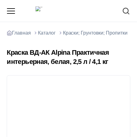
Главная
Каталог
Краски; Грунтовки; Пропитки
К
Краска ВД-АК Alpina Практичная
интерьерная, белая, 2,5 л / 4,1 кг
О компании
Зарядные станции для электромобилей
Доставка товаров
Акции и скидки
Отзывы покупателей
Вакансии
Блоки; цемент; кирпич
Способы оплаты