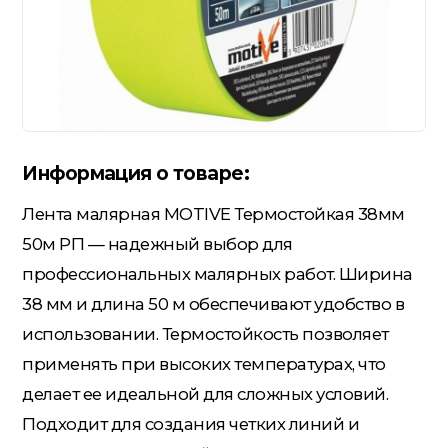
Гидроизоляция; Мастики
Обмен и возврат
Документы
Гипсокартон и комплектующие
Информация о товаре:
Декоративные штукатурки
(готовые)
Лента малярная MOTIVE Термостойкая 38мм
50м РП — надежный выбор для
Картон; Плёнки; Мешки для
профессиональных малярных работ. Ширина
строительного мусора
38 мм и длина 50 м обеспечивают удобство в
использовании. Термостойкость позволяет
Краски; Грунтовки; Пропитки
применять при высоких температурах, что
делает ее идеальной для сложных условий.
Подходит для создания четких линий и
Крепеж; Метизы