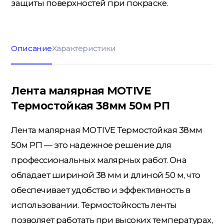
защиты поверхностей при покраске.
Кровельные материалы
Описание
Характеристики
Ленты; Серпянки
Лента малярная MOTIVE
Термостойкая 38мм 50м РП
Металлопрокат
Лента малярная MOTIVE Термостойкая 38мм
50м РП — это надежное решение для
Пены; Герметики; Клей
профессиональных малярных работ. Она
обладает шириной 38 мм и длиной 50 м, что
обеспечивает удобство и эффективность в
Плита OSB; Фанера; Клей для
использовании. Термостойкость ленты
Паркета
позволяет работать при высоких температурах,