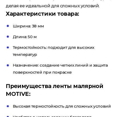
делая ее идеальной для сложных условий.
Потолочный плинтус
Характеристики товара:
Ширина: 38 мм
Стеклохолст; Клей для обоев
Длина: 50 м
Термостойкость: подходит для высоких
Строительные смеси
температур
Назначение: создание четких линий и защита
поверхностей при покраске
Строительный инструмент
Преимущества ленты малярной
MOTIVE:
Уголки; маяки
Высокая термостойкость для сложных условий
Утеплители и комплектующие