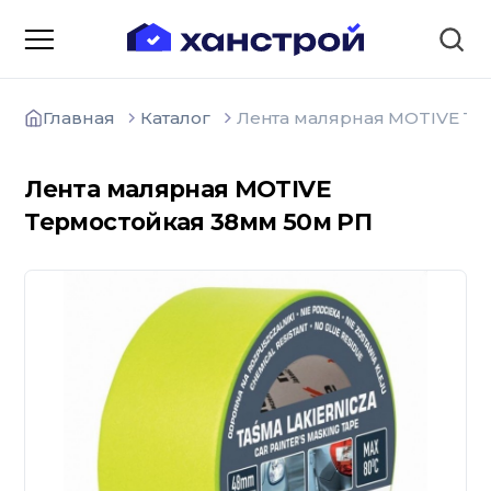
Главная
Каталог
Лента малярная MOTIVE Те
Лента малярная MOTIVE
Термостойкая 38мм 50м РП
О компании
Зарядные станции для
электромобилей
Доставка товаров
Акции и скидки
Отзывы покупателей
Вакансии
Блоки; цемент; кирпич
Способы оплаты