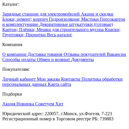
Каталог:
Зарядные станции для электромобилей
Акции и скидки
Блоки; цемент; кирпич
Гидроизоляция; Мастики
Гипсокартон
и комплектующие
Декоративные штукатурки (готовые)
Картон; Плёнки; Мешки для строительного мусора
Краски;
Грунтовки; Пропитки
Весь каталог
Компания
О компании
Доставка товаров
Отзывы покупателей
Вакансии
Способы оплаты
Обмен и возврат
Документы
Покупателям:
Личный кабинет
Мои заказы
Контакты
Политика обработки
персональных данных
Карта сайта
Подборки
Акция
Новинка
Советуем
Хит
Юридический адрес: 220057, г.Минск, ул.Фогеля, 7-223
Регистрационный номер в Торговом реестре РБ: 739883