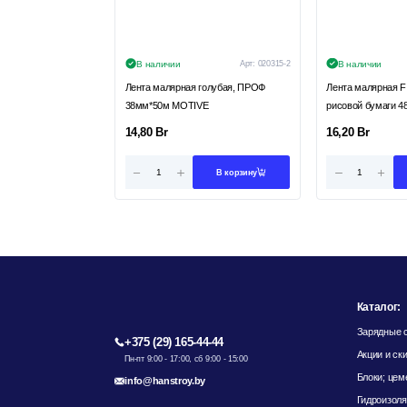
В наличии
Арт:
020315-2
В наличии
Лента малярная голубая, ПРОФ
Лента малярная 
38мм*50м MOTIVE
рисовой бумаги 
14,80
Br
16,20
Br
В корзину
Каталог:
Зарядные с
+375 (29) 165-44-44
Акции и ск
Пн-пт 9:00 - 17:00, сб 9:00 - 15:00
Блоки; цем
info@hanstroy.by
Гидроизоля