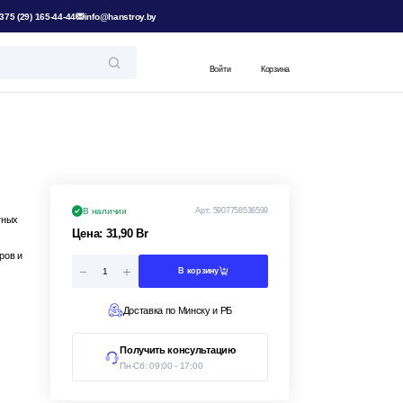
375 (29) 165-44-44
info@hanstroy.by
Войти
Корзина
В наличии
Арт:
5907758536599
тных
Цена:
31,90
Br
ров и
В корзину
Доставка по Минску и РБ
Получить консультацию
Пн-Сб: 09:00 - 17:00