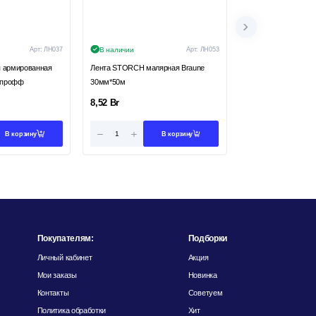
Арт:
ЛН037
В наличии
Арт:
ЛН053
В наличии
я армированная
Лента STORCH малярная Braune
Лента малярная Dol
м профф
30мм*50м
Желтая
8,52
Br
7,82
Br
В корзину
В корзину
Покупателям:
Подборки
Личный кабинет
Акция
Мои заказы
Новинка
Контакты
Советуем
Политика обработки
Хит