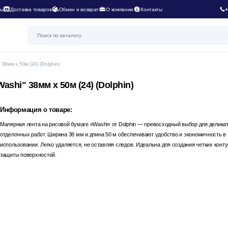
ты
Доставка товаров
Обмен и возврат
О компании
Контакты
+
8мм х 50м (24) (Dolphin)
shi" 38мм х 50м (24) (Dolphin)
Информация о товаре:
Малярная лента на рисовой бумаге «Washi» от Dolphin — превосходный выбор для делика
отделочных работ. Ширина 38 мм и длина 50 м обеспечивают удобство и экономичность в
использовании. Легко удаляется, не оставляя следов. Идеальна для создания четких конту
защиты поверхностей.