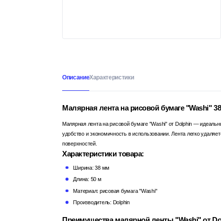
Описание
Характеристики
Малярная лента на рисовой бумаге "Washi" 38м
Малярная лента на рисовой бумаге "Washi" от Dolphin — идеаль
удобство и экономичность в использовании. Лента легко удаляет
поверхностей.
Характеристики товара:
Ширина: 38 мм
Длина: 50 м
Материал: рисовая бумага "Washi"
Производитель: Dolphin
Преимущества малярной ленты "Washi" от Dol