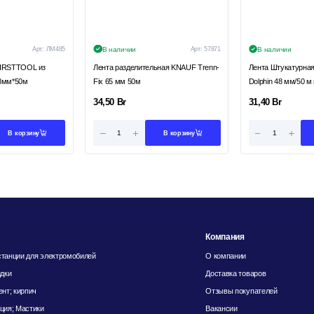
Арт:
ЛМ485
В наличии
Арт:
57871
В наличии
FIRSTTOOL из
Лента разделительная KNAUF Trenn-
Лента Штукатурна
48мм*50м
Fix 65 мм 50м
Dolphin 48 мм/50 
34,50
Br
31,40
Br
В корзину
В корзину
Компания
танции для электромобилей
О компании
идки
Доставка товаров
ент; кирпич
Отзывы покупателей
ция; Мастики
Вакансии