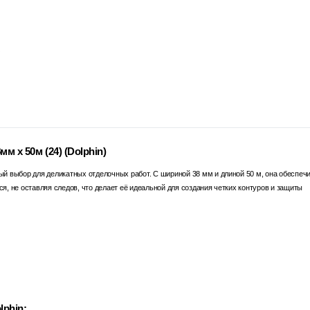
м х 50м (24) (Dolphin)
ный выбор для деликатных отделочных работ. С шириной 38 мм и длиной 50 м, она обеспеч
ся, не оставляя следов, что делает её идеальной для создания четких контуров и защиты
phin: