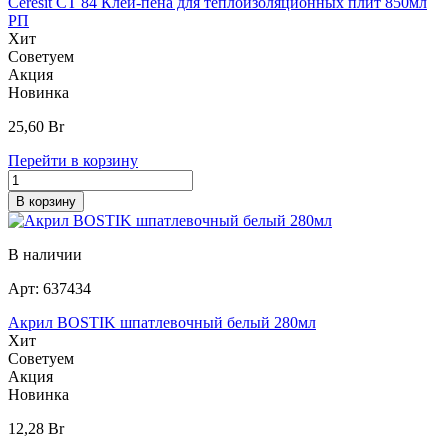
Ceresit CT 84 Клей-пена для теплоизоляционных плит 850мл
РП
Хит
Советуем
Акция
Новинка
25,60
Br
Перейти в корзину
В корзину
В наличии
Арт:
637434
Акрил BOSTIK шпатлевочный белый 280мл
Хит
Советуем
Акция
Новинка
12,28
Br