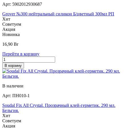
Арт:
5902012930687
Grover №300 нейтральный силикон Б/цветный 300мл РП
Хит
Советуем
Акция
Новинка
16,90
Br
Перейти в корзину
В корзину
В наличии
Арт:
ПН010-1
Soudal Fix All Crystal. Прозрачный клей-герметик. 290 мл.
Бельгия.
Хит
Советуем
Акция