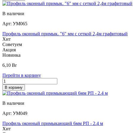
В наличии
Арт:
УМ065
Профиль оконный примык. "6" мм с сеткой 2,4м графитовый
Хит
Советуем
Акция
Новинка
6,10
Br
Перейти в корзину
В корзину
В наличии
Арт:
УМ049
Профиль оконный примыкающий 6мм РП - 2.4 м
Хит