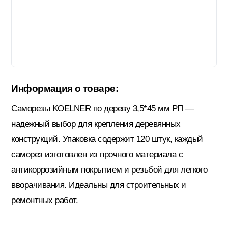
Гидроизоляция; Мастики
Обмен и возврат
Документы
Гипсокартон и комплектующие
Информация о товаре:
Декоративные штукатурки (готовые)
Саморезы KOELNER по дереву 3,5*45 мм РП —
надежный выбор для крепления деревянных
Картон; Плёнки; Мешки для
конструкций. Упаковка содержит 120 штук, каждый
строительного мусора
саморез изготовлен из прочного материала с
антикоррозийным покрытием и резьбой для легкого
Краски; Грунтовки; Пропитки
вворачивания. Идеальны для строительных и
ремонтных работ.
Крепеж; Метизы