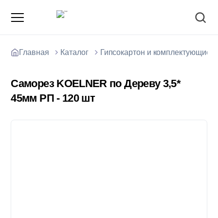
Главная
Каталог
Гипсокартон и комплектующие
Саморез KOELNER по Дереву 3,5*
45мм РП - 120 шт
О компании
Зарядные станции для электромобилей
Доставка товаров
Акции и скидки
Отзывы покупателей
Вакансии
Блоки; цемент; кирпич
Способы оплаты