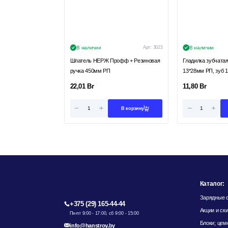
В наличии
Арт:
3023
В наличии
Шпатель НЕРЖ Профф + Резиновая
Гладилка зубчата
ручка 450мм РП
13*28мм РП, зуб 
22,01
Br
11,80
Br
В корзину
Каталог:
Зарядные с
+375 (29) 165-44-44
Акции и ск
Пн-пт 9:00 - 17:00, сб 9:00 - 15:00
Блоки; цем
info@hanstroy.by