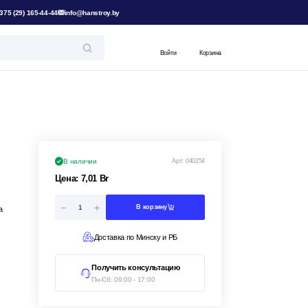
375 (29) 165-44-44
info@hanstroy.by
Войти
Корзина
В наличии
Арт:
040254
.
Цена:
7,01
Br
В корзину
а
Доставка по Минску и РБ
Получить консультацию
Пн-Сб: 09:00 - 17:00