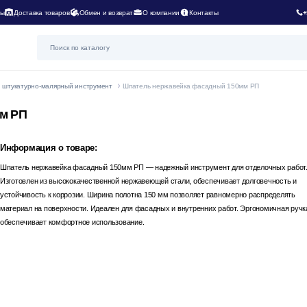
ты
Доставка товаров
Обмен и возврат
О компании
Контакты
+
 штукатурно-малярный инструмент
Шпатель нержавейка фасадный 150мм РП
м РП
Информация о товаре:
Шпатель нержавейка фасадный 150мм РП — надежный инструмент для отделочных работ
Изготовлен из высококачественной нержавеющей стали, обеспечивает долговечность и
устойчивость к коррозии. Ширина полотна 150 мм позволяет равномерно распределять
материал на поверхности. Идеален для фасадных и внутренних работ. Эргономичная ручк
обеспечивает комфортное использование.