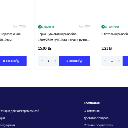
Арт:
ГЛ3014
В наличии
Арт:
6057
В наличии
я нержавеющая
Терка Зубчатая нержавейка
10х10 мм
13см*28см зуб 10мм с пласт. ручкой
РП
15,00
Br
3,23
Br
В корзину
В корзину
Компания
танции для электромобилей
О компании
идки
Доставка товаров
ент; кирпич
Отзывы покупателей