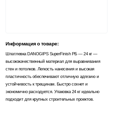
Гидроизоляция; Мастики
Обмен и возврат
Документы
Гипсокартон и комплектующие
Информация о товаре:
Декоративные штукатурки (готовые)
Шпатлевка DANOGIPS SuperFinish РБ — 24 кг —
высококачественный материал для выравнивания
Картон; Плёнки; Мешки для
стен и потолков. Легкость нанесения и высокая
строительного мусора
пластичность обеспечивают отличную адгезию и
устойчивость к трещинам. Быстро сохнет и
Краски; Грунтовки; Пропитки
экономично расходуется. Упаковка 24 кг идеально
подходит для крупных строительных проектов.
Крепеж; Метизы