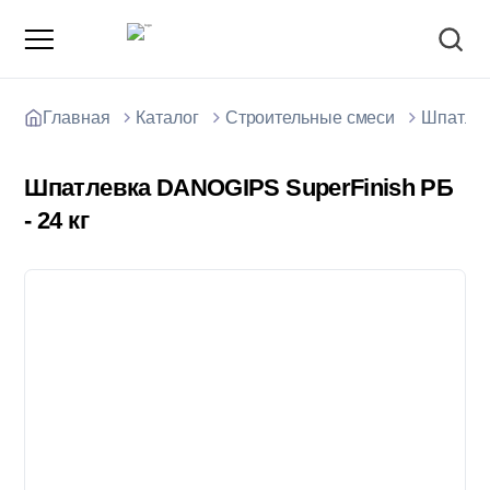
Главная
Каталог
Строительные смеси
Шпатле
Шпатлевка DANOGIPS SuperFinish РБ
- 24 кг
О компании
Зарядные станции для электромобилей
Доставка товаров
Акции и скидки
Отзывы покупателей
Вакансии
Блоки; цемент; кирпич
Способы оплаты