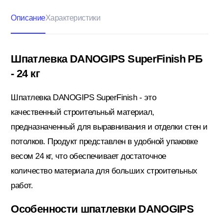
Описание
Характеристики
Кровельные материалы
Шпатлевка DANOGIPS SuperFinish РБ
- 24 кг
Ленты; Серпянки
Шпатлевка DANOGIPS SuperFinish - это
качественный строительный материал,
Металлопрокат
предназначенный для выравнивания и отделки стен и
потолков. Продукт представлен в удобной упаковке
Пены; Герметики; Клей
весом 24 кг, что обеспечивает достаточное
количество материала для больших строительных
работ.
Плита OSB; Фанера; Клей для Паркета
Особенности шпатлевки DANOGIPS