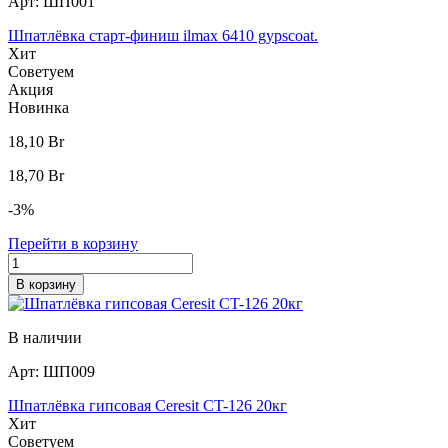
Арт:
ШП001
Шпатлёвка старт-финиш ilmax 6410 gypscoat.
Хит
Советуем
Акция
Новинка
18,10
Br
18,70
Br
-3
%
Перейти в корзину
В корзину
В наличии
Арт:
ШП009
Шпатлёвка гипсовая Ceresit CT-126 20кг
Хит
Советуем