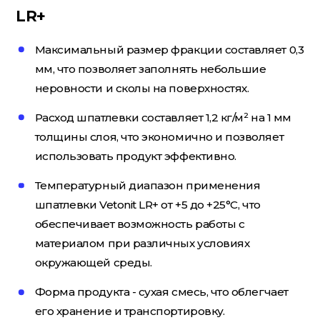
LR+
Потолочный плинтус
Максимальный размер фракции составляет 0,3
мм, что позволяет заполнять небольшие
Стеклохолст; Клей для обоев
неровности и сколы на поверхностях.
Расход шпатлевки составляет 1,2 кг/м² на 1 мм
толщины слоя, что экономично и позволяет
Строительные смеси
использовать продукт эффективно.
Температурный диапазон применения
Строительный инструмент
шпатлевки Vetonit LR+ от +5 до +25°C, что
обеспечивает возможность работы с
материалом при различных условиях
Уголки; маяки
окружающей среды.
Форма продукта - сухая смесь, что облегчает
его хранение и транспортировку.
Утеплители и комплектующие