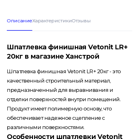
Описание
Характеристики
Отзывы
Кровельные материалы
Шпатлевка финишная Vetonit LR+
Ленты; Серпянки
20кг в магазине Ханстрой
Шпатлевка финишная Vetonit LR+ 20кг - это
Металлопрокат
качественный строительный материал,
предназначенный для выравнивания и
Пены; Герметики; Клей
отделки поверхностей внутри помещений.
Продукт имеет полимерную основу, что
обеспечивает надежное сцепление с
Плита OSB; Фанера; Клей для
различными поверхностями.
Паркета
Особенности шпатлевки Vetonit