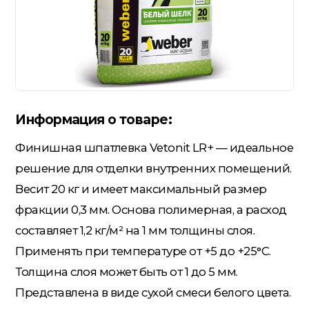
Гидроизоляция; Мастики
Обмен и возврат
Документы
Гипсокартон и комплектующие
Информация о товаре:
Декоративные штукатурки
(готовые)
Финишная шпатлевка Vetonit LR+ — идеальное
решение для отделки внутренних помещений.
Картон; Плёнки; Мешки для
Весит 20 кг и имеет максимальный размер
строительного мусора
фракции 0,3 мм. Основа полимерная, а расход
составляет 1,2 кг/м² на 1 мм толщины слоя.
Краски; Грунтовки; Пропитки
Применять при температуре от +5 до +25°C.
Толщина слоя может быть от 1 до 5 мм.
Представлена в виде сухой смеси белого цвета.
Крепеж; Метизы