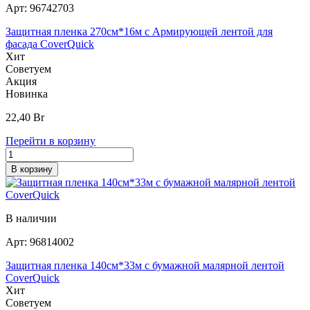
Арт:
96742703
Защитная пленка 270см*16м с Армирующей лентой для
фасада CoverQuick
Хит
Советуем
Акция
Новинка
22,40
Br
Перейти в корзину
В корзину
В наличии
Арт:
96814002
Защитная пленка 140см*33м с бумажной малярной лентой
CoverQuick
Хит
Советуем