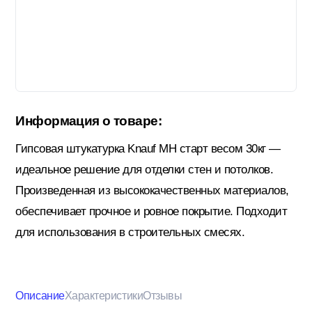
Гидроизоляция; Мастики
Обмен и возврат
Документы
Гипсокартон и комплектующие
Информация о товаре:
Декоративные штукатурки (готовые)
Гипсовая штукатурка Knauf МН старт весом 30кг —
идеальное решение для отделки стен и потолков.
Картон; Плёнки; Мешки для
Произведенная из высококачественных материалов,
строительного мусора
обеспечивает прочное и ровное покрытие. Подходит
для использования в строительных смесях.
Краски; Грунтовки; Пропитки
Описание
Характеристики
Отзывы
Крепеж; Метизы