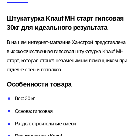
Штукатурка Knauf МН старт гипсовая
Кровельные материалы
30кг для идеального результата
В нашем интернет-магазине Ханстрой представлена
Ленты; Серпянки
высококачественная гипсовая штукатурка Knauf МН
старт, которая станет незаменимым помощником при
отделке стен и потолков.
Металлопрокат
Особенности товара
Пены; Герметики; Клей
Вес: 30 кг
Основа: гипсовая
Плита OSB; Фанера; Клей для Паркета
Раздел: строительные смеси