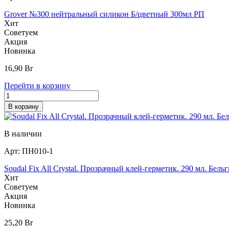
Grover №300 нейтральный силикон Б/цветный 300мл РП
Хит
Советуем
Акция
Новинка
16,90
Br
Перейти в корзину
В корзину
В наличии
Арт:
ПН010-1
Soudal Fix All Crystal. Прозрачный клей-герметик. 290 мл. Бельг
Хит
Советуем
Акция
Новинка
25,20
Br