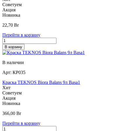
Советуем
Акция
Новинка
22,70
Br
Перейти в корзину
В корзину
В наличии
Арт:
КР035
Краска TEKNOS Biora Balans 9л Basa1
Хит
Советуем
Акция
Новинка
366,00
Br
Перейти в корзину