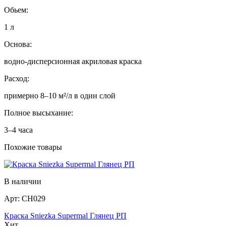
Обьем:
1 л
Основа:
водно‑дисперсионная акриловая краска
Расход:
примерно 8–10 м²/л в один слой
Полное высыхание:
3–4 часа
Похожие товары
В наличии
Арт:
СН029
Краска Sniezka Supermal Глянец РП
Хит