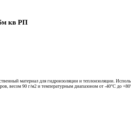
75м кв РП
ственный материал для гидроизоляции и теплоизоляции. Использ
ов, весом 90 г/м2 и температурным диапазоном от -40°C до +80