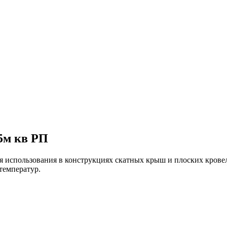
75м кв РП
для использования в конструкциях скатных крыш и плоских крове
температур.