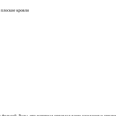
 плоские кровли
 с фольгой. Рады, что материал оправдал ваши ожидания и справ