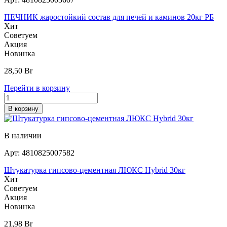
ПЕЧНИК жаростойкий состав для печей и каминов 20кг РБ
Хит
Советуем
Акция
Новинка
28,50
Br
Перейти в корзину
В корзину
В наличии
Арт:
4810825007582
Штукатурка гипсово-цементная ЛЮКС Hybrid 30кг
Хит
Советуем
Акция
Новинка
21,98
Br