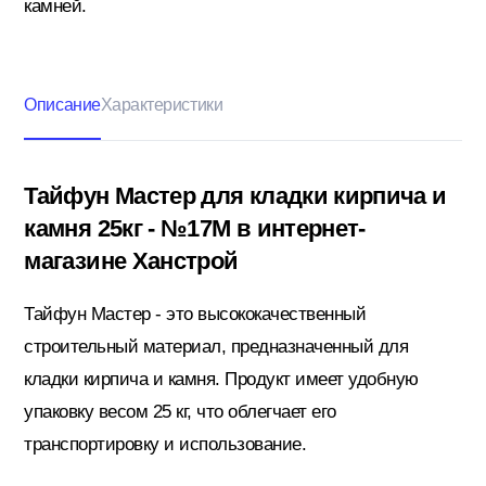
камней.
Кровельные материалы
Описание
Характеристики
Ленты; Серпянки
Тайфун Мастер для кладки кирпича и
камня 25кг - №17М в интернет-
Металлопрокат
магазине Ханстрой
Тайфун Мастер - это высококачественный
Пены; Герметики; Клей
строительный материал, предназначенный для
кладки кирпича и камня. Продукт имеет удобную
упаковку весом 25 кг, что облегчает его
Плита OSB; Фанера; Клей для Паркета
транспортировку и использование.