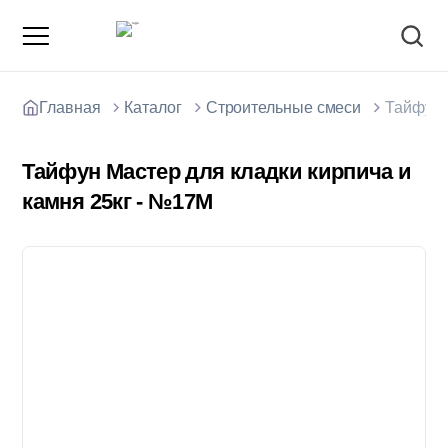
Главная
Каталог
Строительные смеси
Тайфун 
Тайфун Мастер для кладки кирпича и
камня 25кг - №17М
О компании
Зарядные станции для электромобилей
Доставка товаров
Акции и скидки
Отзывы покупателей
Вакансии
Блоки; цемент; кирпич
Способы оплаты