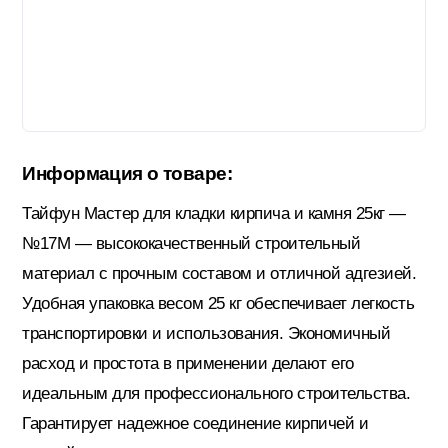
Гидроизоляция; Мастики
Обмен и возврат
Документы
Гипсокартон и комплектующие
Информация о товаре:
Декоративные штукатурки (готовые)
Тайфун Мастер для кладки кирпича и камня 25кг —
№17М — высококачественный строительный
Картон; Плёнки; Мешки для
материал с прочным составом и отличной адгезией.
строительного мусора
Удобная упаковка весом 25 кг обеспечивает легкость
транспортировки и использования. Экономичный
Краски; Грунтовки; Пропитки
расход и простота в применении делают его
идеальным для профессионального строительства.
Гарантирует надежное соединение кирпичей и
Крепеж; Метизы