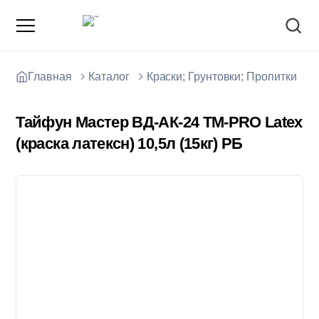
Главная
Каталог
Краски; Грунтовки; Пропитки
Тайфун Мастер ВД-АК-24 ТМ-PRO Latex
(краска латексн) 10,5л (15кг) РБ
О компании
Зарядные станции для электромобилей
Доставка товаров
Акции и скидки
Отзывы покупателей
Вакансии
Блоки; цемент; кирпич
Способы оплаты