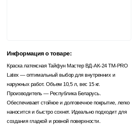
Гидроизоляция; Мастики
Обмен и возврат
Документы
Гипсокартон и комплектующие
Информация о товаре:
Декоративные штукатурки (готовые)
Краска латексная Тайфун Мастер ВД-АК-24 ТМ-PRO
Latex — оптимальный выбор для внутренних и
Картон; Плёнки; Мешки для
наружных работ. Объем 10,5 л, вес 15 кг.
строительного мусора
Производитель — Республика Беларусь.
Обеспечивает стойкое и долговечное покрытие, легко
Краски; Грунтовки; Пропитки
наносится и быстро сохнет. Идеально подходит для
создания гладкой и ровной поверхности.
Крепеж; Метизы