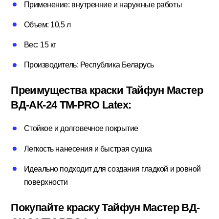
Применение: внутренние и наружные работы
Потолочный плинтус
Объем: 10,5 л
Вес: 15 кг
Стеклохолст; Клей для обоев
Производитель: Республика Беларусь
Преимущества краски Тайфун Мастер
Строительные смеси
ВД-АК-24 ТМ-PRO Latex:
Стойкое и долговечное покрытие
Строительный инструмент
Легкость нанесения и быстрая сушка
Идеально подходит для создания гладкой и ровной
Уголки; маяки
поверхности
Покупайте краску Тайфун Мастер ВД-
Утеплители и комплектующие