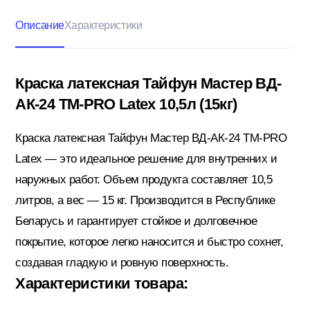
Описание
Характеристики
Кровельные материалы
Краска латексная Тайфун Мастер ВД-
АК-24 ТМ-PRO Latex 10,5л (15кг)
Ленты; Серпянки
Краска латексная Тайфун Мастер ВД-АК-24 ТМ-PRO
Latex — это идеальное решение для внутренних и
Металлопрокат
наружных работ. Объем продукта составляет 10,5
литров, а вес — 15 кг. Производится в Республике
Пены; Герметики; Клей
Беларусь и гарантирует стойкое и долговечное
покрытие, которое легко наносится и быстро сохнет,
создавая гладкую и ровную поверхность.
Плита OSB; Фанера; Клей для Паркета
Характеристики товара: