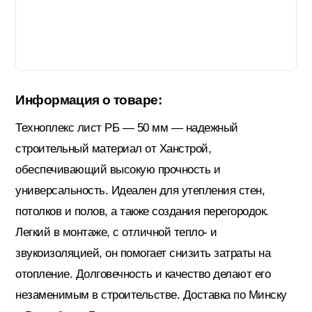
Гидроизоляция; Мастики
Обмен и возврат
Документы
Гипсокартон и комплектующие
Информация о товаре:
Техноплекс лист РБ — 50 мм — надежный
Декоративные штукатурки (готовые)
строительный материал от Ханстрой,
обеспечивающий высокую прочность и
Картон; Плёнки; Мешки для
универсальность. Идеален для утепления стен,
строительного мусора
потолков и полов, а также создания перегородок.
Легкий в монтаже, с отличной тепло- и
Краски; Грунтовки; Пропитки
звукоизоляцией, он помогает снизить затраты на
отопление. Долговечность и качество делают его
незаменимым в строительстве. Доставка по Минску
Крепеж; Метизы