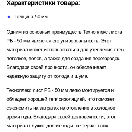
Характеристики товара:
Потолочный плинтус
Толщина: 50 мм
Одним из основных преимуществ Техноплекс листа
Стеклохолст; Клей для обоев
РБ - 50 мм является его универсальность. Этот
материал может использоваться для утепления стен,
Строительные смеси
потолков, полов, а также для создания перегородок.
Благодаря своей прочности, он обеспечивает
надежную защиту от холода и шума.
Строительный инструмент
Техноплекс лист РБ - 50 мм легко монтируется и
обладает хорошей теплоизоляцией, что поможет
Уголки; маяки
сэкономить на затратах на отопление в холодное
время года. Благодаря своей долговечности, этот
материал служит долгие годы, не теряя своих
Утеплители и комплектующие