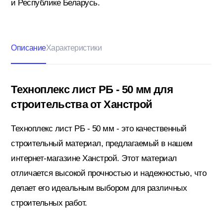
и Республике Беларусь.
Кровельные материалы
Описание
Характеристики
Ленты; Серпянки
Техноплекс лист РБ - 50 мм для
строительства от Ханстрой
Металлопрокат
Техноплекс лист РБ - 50 мм - это качественный
строительный материал, предлагаемый в нашем
Пены; Герметики; Клей
интернет-магазине Ханстрой. Этот материал
отличается высокой прочностью и надежностью, что
делает его идеальным выбором для различных
Плита OSB; Фанера; Клей для Паркета
строительных работ.