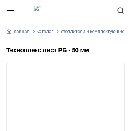
Главная
Каталог
Утеплители и комплектующие
Техноплекс лист РБ - 50 мм
О компании
Зарядные станции для электромобилей
Доставка товаров
Акции и скидки
Отзывы покупателей
Вакансии
Блоки; цемент; кирпич
Способы оплаты