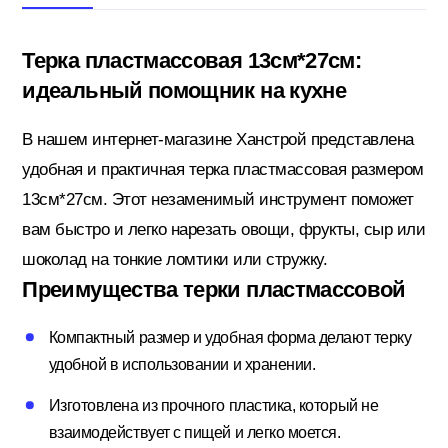
Терка пластмассовая 13см*27см:
Кровельные материалы
идеальный помощник на кухне
В нашем интернет-магазине Ханстрой представлена
Ленты; Серпянки
удобная и практичная терка пластмассовая размером
13см*27см. Этот незаменимый инструмент поможет
вам быстро и легко нарезать овощи, фрукты, сыр или
Металлопрокат
шоколад на тонкие ломтики или стружку.
Преимущества терки пластмассовой
Пены; Герметики; Клей
Компактный размер и удобная форма делают терку
удобной в использовании и хранении.
Плита OSB; Фанера; Клей для Паркета
Изготовлена из прочного пластика, который не
взаимодействует с пищей и легко моется.