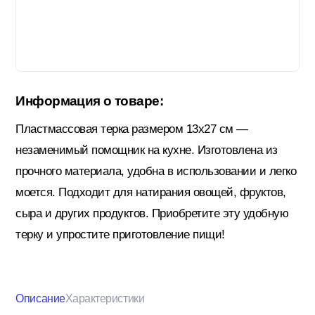
Гидроизоляция; Мастики
Обмен и возврат
Документы
Гипсокартон и комплектующие
Информация о товаре:
Пластмассовая терка размером 13х27 см —
Декоративные штукатурки (готовые)
незаменимый помощник на кухне. Изготовлена из
прочного материала, удобна в использовании и легко
Картон; Плёнки; Мешки для
моется. Подходит для натирания овощей, фруктов,
строительного мусора
сыра и других продуктов. Приобретите эту удобную
терку и упростите приготовление пищи!
Краски; Грунтовки; Пропитки
Описание
Характеристики
Крепеж; Метизы