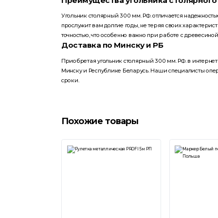
Преимущества угольника столярного 
Угольник столярный 300 мм. РФ. отличается надежность
прослужит вам долгие годы, не теряя своих характерис
точностью, что особенно важно при работе с древесино
Доставка по Минску и РБ
Приобретая угольник столярный 300 мм. РФ. в интернет
Минску и Республике Беларусь. Наши специалисты опер
сроки.
Похожие товары