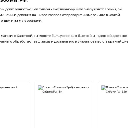
300 мм. РФ.
ю и долговечностью. Благодаря качественному материалу изготовления, он
тик. Точные деления на шкале позволяют проводить измерения с высокой
й и другими материалами.
-магазине Ханстрой, вы можете быть уверены в быстрой и надежной доставке
ативно обработают ваш заказ и доставят его в указанное место в кратчайши