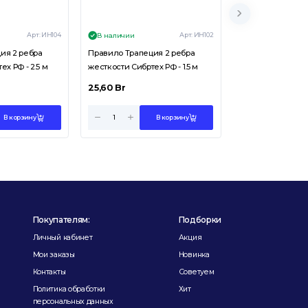
Арт:
ИН104
Арт:
ИН102
В наличии
В наличии
ия 2 ребра
Правило Трапеция 2 ребра
Правило Трапеци
х РФ - 2.5 м
жесткости Сибртех РФ - 1.5 м
жесткости Сибрте
25,60
Br
35,10
Br
В корзину
В корзину
Покупателям:
Подборки
Личный кабинет
Акция
Мои заказы
Новинка
Контакты
Советуем
Политика обработки
Хит
персональных данных