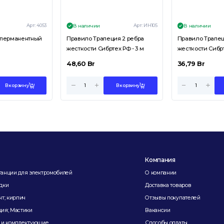
Арт:
4053
Арт:
ИН105
В наличии
В наличии
 перманентный
Правило Трапеция 2 ребра
Правило Трапец
жесткости Сибртех РФ - 3 м
жесткости Сибрте
48,60
Br
36,79
Br
В корзину
В корзину
Компания
танции для электромобилей
О компании
дки
Доставка товаров
нт; кирпич
Отзывы покупателей
ия; Мастики
Вакансии
н и комплектующие
Способы оплаты