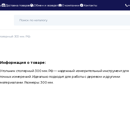
ы
Доставка товаров
Обмен и возврат
О компании
Контакты
+
толярный 300 мм. РФ.
Информация о товаре:
Угольник столярный 300 мм. РФ — надежный измерительный инструмент для
точных измерений. Идеально подходит для работы с деревом и другими
материалами. Размеры: 300 мм.