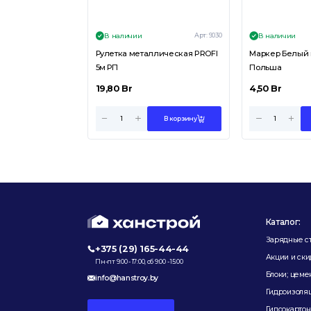
Арт:
9030
В наличии
В наличии
Рулетка металлическая PROFI
Маркер Белый
5м РП
Польша
19,80
Br
4,50
Br
В корзину
Каталог:
Зарядные с
+375 (29) 165-44-44
Акции и ски
Пн-пт 9:00 - 17:00, сб 9:00 - 15:00
Блоки; цеме
info@hanstroy.by
Гидроизоляц
Гипсокарто