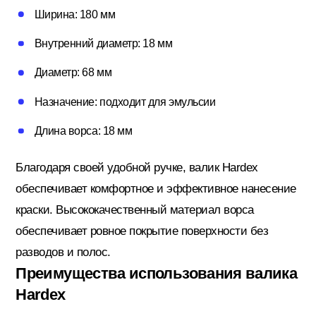
Ширина: 180 мм
Потолочный плинтус
Внутренний диаметр: 18 мм
Диаметр: 68 мм
Стеклохолст; Клей для обоев
Назначение: подходит для эмульсии
Длина ворса: 18 мм
Строительные смеси
Благодаря своей удобной ручке, валик Hardex
обеспечивает комфортное и эффективное нанесение
Строительный инструмент
краски. Высококачественный материал ворса
обеспечивает ровное покрытие поверхности без
Уголки; маяки
разводов и полос.
Преимущества использования валика
Hardex
Утеплители и комплектующие