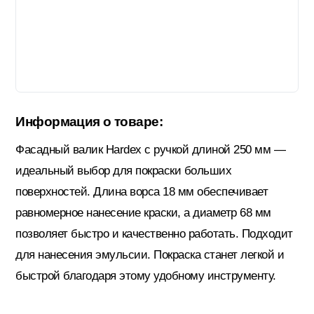
Гидроизоляция; Мастики
Обмен и возврат
Документы
Гипсокартон и комплектующие
Информация о товаре:
Декоративные штукатурки (готовые)
Фасадный валик Hardex с ручкой длиной 250 мм —
идеальный выбор для покраски больших
Картон; Плёнки; Мешки для
поверхностей. Длина ворса 18 мм обеспечивает
строительного мусора
равномерное нанесение краски, а диаметр 68 мм
позволяет быстро и качественно работать. Подходит
Краски; Грунтовки; Пропитки
для нанесения эмульсии. Покраска станет легкой и
быстрой благодаря этому удобному инструменту.
Крепеж; Метизы