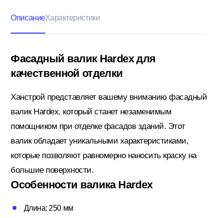
Описание
Характеристики
Кровельные материалы
Фасадный валик Hardex для
качественной отделки
Ленты; Серпянки
Ханстрой представляет вашему вниманию фасадный
валик Hardex, который станет незаменимым
Металлопрокат
помощником при отделке фасадов зданий. Этот
валик обладает уникальными характеристиками,
Пены; Герметики; Клей
которые позволяют равномерно наносить краску на
большие поверхности.
Особенности валика Hardex
Плита OSB; Фанера; Клей для Паркета
Длина: 250 мм